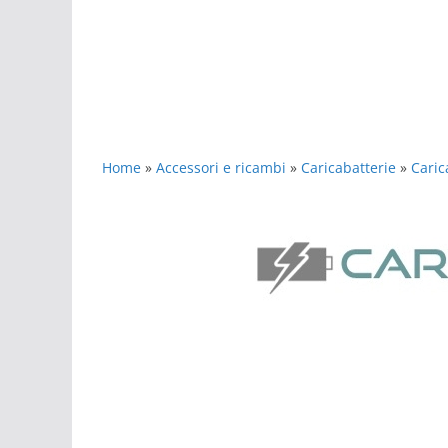
Home
»
Accessori e ricambi
»
Caricabatterie
»
Caric
Caricabatteria Ticwatch E2