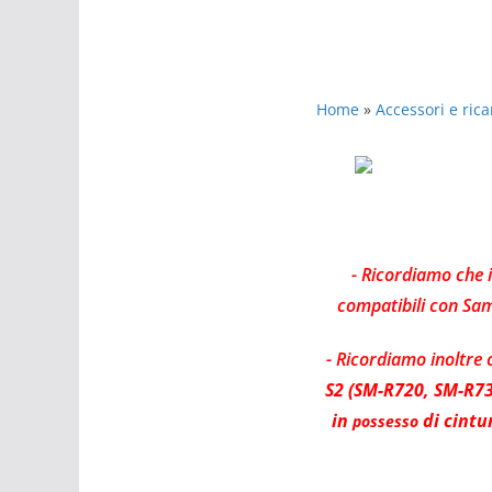
Cinturini Samsung Gear S2
Home
»
Accessori e ric
- Ricordiamo che i
compatibili con Sam
- Ricordiamo inoltre 
S2 (SM-R720, SM-R730
in
di cintu
possesso