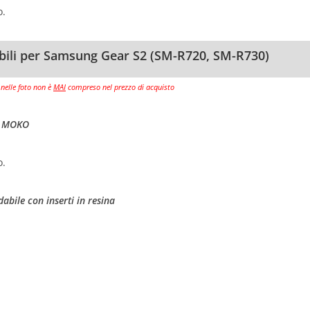
o.
ibili per Samsung Gear S2 (SM-R720, SM-R730)
 nelle foto non è
MAI
compreso nel prezzo di acquisto
ie MOKO
o.
dabile con inserti in resina