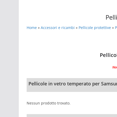
Pel
Home
»
Accessori e ricambi
»
Pellicole protettive
»
P
Pellicole Protettive Samsung Galaxy Watch Active
Pellic
No
Pellicole in vetro temperato per Sams
Nessun prodotto trovato.