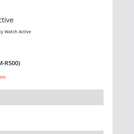
tive
xy Watch Active
M-R500)
isto