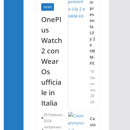
in
NEWS
pr
es
OnePl
en
ta
us
Lil
Watch
y 2
e
2 con
HR
M-
Wear
Fit
Os
10
Ge
ufficia
nn
aio
le in
20
Italia
24
26 Febbraio
Ca
2024
sio
luckybreez