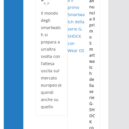
an
e_it
nu
nci
Il mondo
a il
degli
pri
smartwatc
m
h si
o
prepara a
S
un’altra
m
art
svolta con
wa
l’attesa
tc
uscita sul
h
mercato
de
europeo (e
lla
se
quindi
rie
anche su
G-
quello
SH
OC
K
co