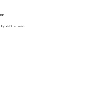
001
r
Hybrid Smartwatch