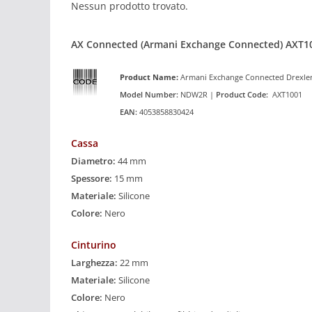
Nessun prodotto trovato.
AX Connected (Armani Exchange Connected) AXT1
Product
Name:
Armani Exchange Connected Drexle
Model Number:
NDW2R |
Product Code:
AXT1001
EAN:
4053858830424
Cassa
Diametro:
44 mm
Spessore:
15 mm
Materiale:
Silicone
Colore:
Nero
Cinturino
Larghezza:
22 mm
Materiale:
Silicone
Colore:
Nero