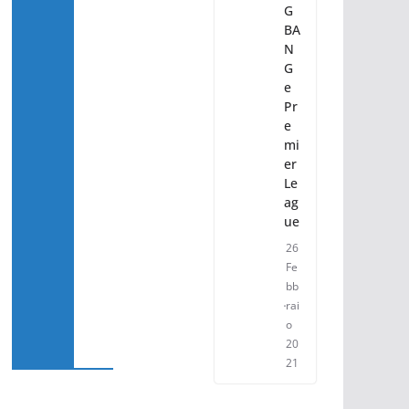
G
BA
N
G
e
Pr
e
mi
er
Le
ag
ue
26
Fe
bb
rai
o
20
21