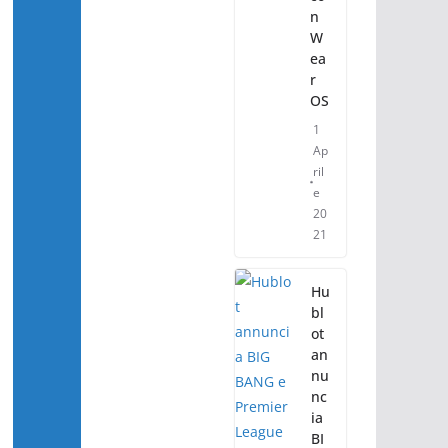
n
W
ea
r
OS
1
Ap
ril
e
20
21
Hu
bl
ot
an
nu
nc
ia
BI