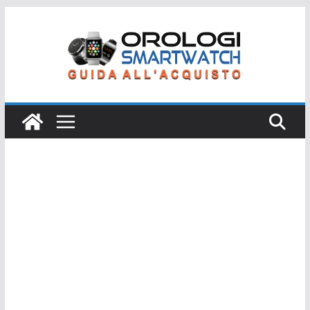
Salta
al
contenuto