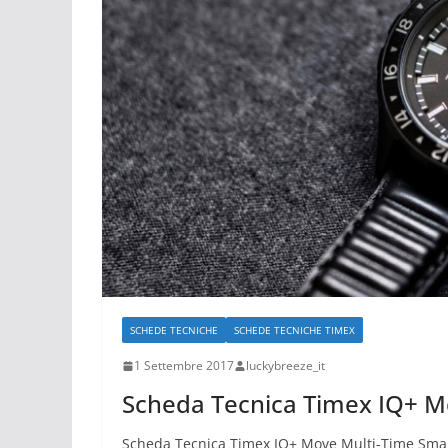
SCHEDE TECNICHE
SCHEDE TECNICHE TIMEX
1 Settembre 2017
luckybreeze_it
Scheda Tecnica Timex IQ+ M
Scheda Tecnica Timex IQ+ Move Multi-Time Sma