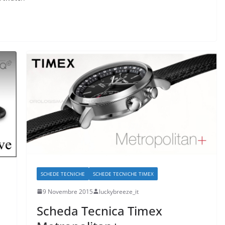
SCHEDE TECNICHE
SCHEDE TECNICHE TIMEX
9 Novembre 2015
luckybreeze_it
Scheda Tecnica Timex