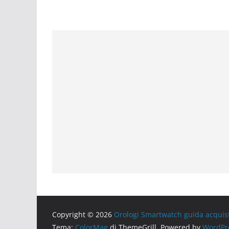
Copyright © 2026
Orologi Smartwatch guida acquis
Tema:
ColorMag
di ThemeGrill. Powered by
WordPr