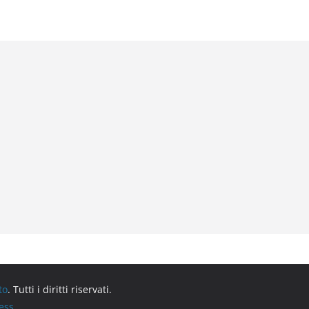
to
. Tutti i diritti riservati.
ess
.