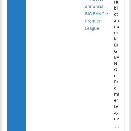
Hu
bl
ot
an
nu
nc
ia
BI
G
BA
N
G
e
Pr
e
mi
er
Le
ag
ue
26