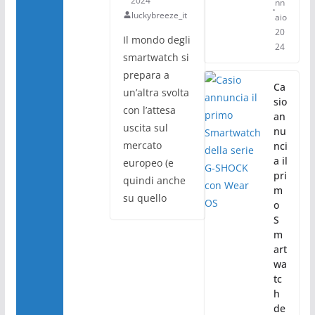
2024
nn
luckybreeze_it
aio
20
Il mondo degli
24
smartwatch si
prepara a
Ca
un’altra svolta
sio
con l’attesa
an
uscita sul
nu
mercato
nci
a il
europeo (e
pri
quindi anche
m
su quello
o
S
m
art
wa
tc
h
de