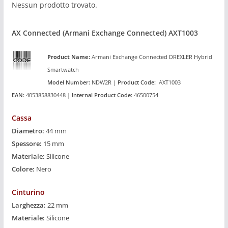
Nessun prodotto trovato.
AX Connected (Armani Exchange Connected) AXT1003
Product
Name:
Armani Exchange Connected DREXLER
Hybrid
Smartwatch
Model Number:
NDW2R |
Product Code:
AXT1003
EAN:
4053858830448 |
Internal Product Code:
46500754
Cassa
Diametro:
44 mm
Spessore:
15 mm
Materiale:
Silicone
Colore:
Nero
Cinturino
Larghezza:
22 mm
Materiale:
Silicone