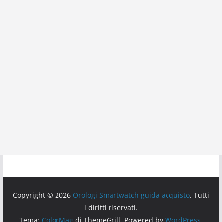
Copyright © 2026
Orologi Smartwatch guida acquisto
. Tutti
i diritti riservati.
Tema:
ColorMag
di ThemeGrill. Powered by
WordPress
.