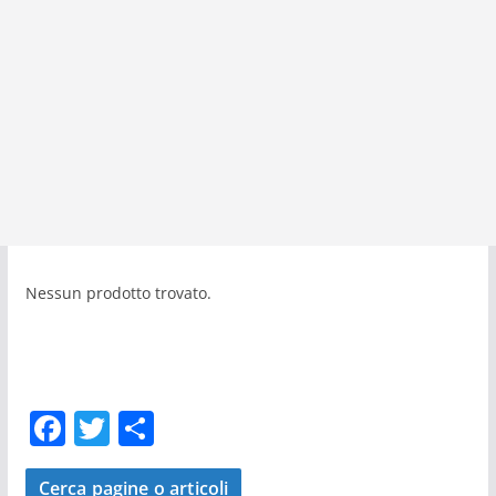
Nessun prodotto trovato.
F
T
C
a
w
o
Cerca pagine o articoli