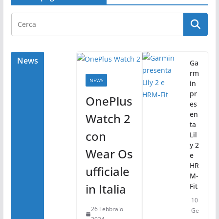
c
itt
n
e
er
di
b
vi
o
di
o
News
Ga
rm
k
NEWS
in
pr
OnePlus
es
en
Watch 2
ta
con
Lil
y 2
Wear Os
e
HR
ufficiale
M-
in Italia
Fit
10
26 Febbraio
Ge