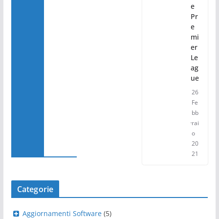
e
Pr
e
mi
er
Le
ag
ue
26
Fe
bb
rai
o
20
21
Categorie
Aggiornamenti Software
(5)