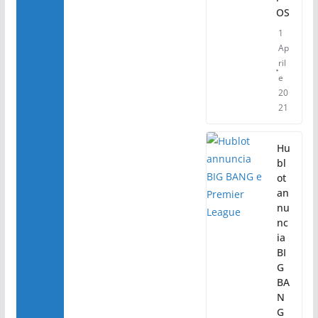
OS
1
Ap
ril
e
20
21
Hu
bl
ot
an
nu
nc
ia
BI
G
BA
N
G