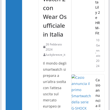
ta
con
Lil
y 2
Wear Os
e
HR
ufficiale
M-
in Italia
Fit
10
26 Febbraio
Ge
2024
nn
luckybreeze_it
aio
20
Il mondo degli
24
smartwatch si
prepara a
Ca
un’altra svolta
sio
con l’attesa
an
uscita sul
nu
mercato
nci
a il
europeo (e