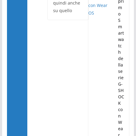
pri
quindi anche
m
su quello
o
S
m
art
wa
tc
h
de
lla
se
rie
G-
SH
OC
K
co
n
W
ea
r