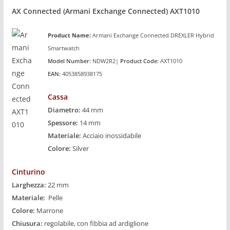
AX Connected (Armani Exchange Connected) AXT1010
Product
Name:
Armani Exchange Connected DREXLER
Hybrid
Smartwatch
Model Number:
NDW2R2|
Product Code:
AXT1010
EAN:
4053858938175
Cassa
Diametro:
44 mm
Spessore:
14 mm
Materiale:
Acciaio inossidabile
Colore:
Silver
Cinturino
Larghezza:
22 mm
Materiale:
Pelle
Colore:
Marrone
Chiusura:
regolabile, con fibbia ad ardiglione