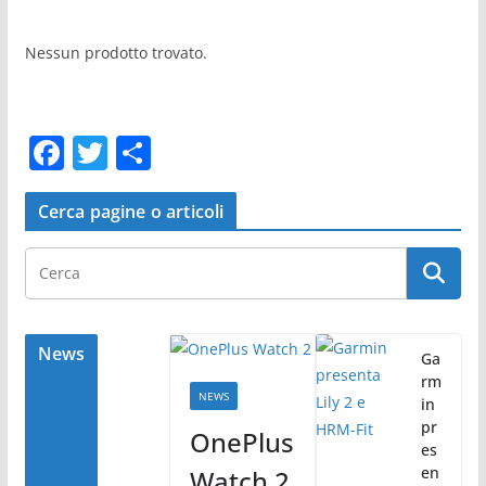
Nessun prodotto trovato.
F
T
C
a
w
o
c
itt
n
Cerca pagine o articoli
e
er
di
b
vi
o
di
o
News
Ga
rm
k
NEWS
in
pr
OnePlus
es
en
Watch 2