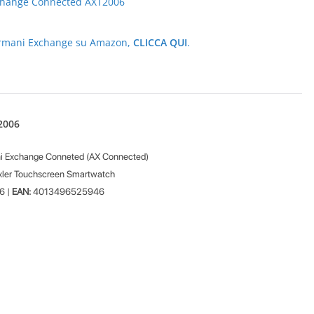
di Armani Exchange su Amazon,
CLICCA QUI
.
2006
i Exchange Conneted (AX Connected)
ler Touchscreen Smartwatch
6 |
EAN:
4013496525946