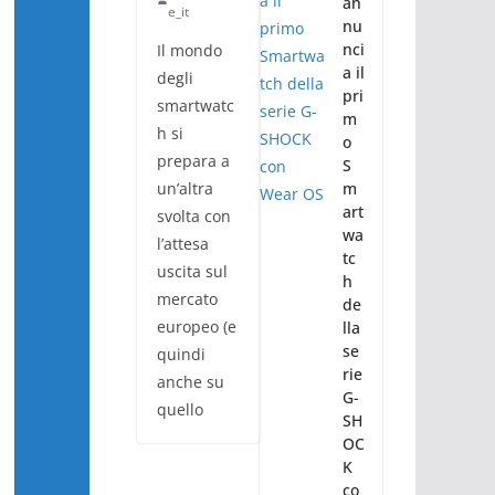
an
e_it
nu
nci
Il mondo
a il
degli
pri
smartwatc
m
h si
o
prepara a
S
un’altra
m
art
svolta con
wa
l’attesa
tc
uscita sul
h
mercato
de
europeo (e
lla
se
quindi
rie
anche su
G-
quello
SH
OC
K
co