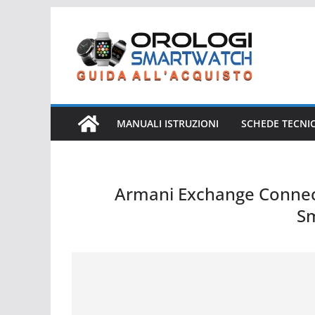
Salta
al
contenuto
MANUALI ISTRUZIONI
SCHEDE TECNI
Armani Exchange Connec
S
Armani Exchange Connected AXT2006 AX Connected