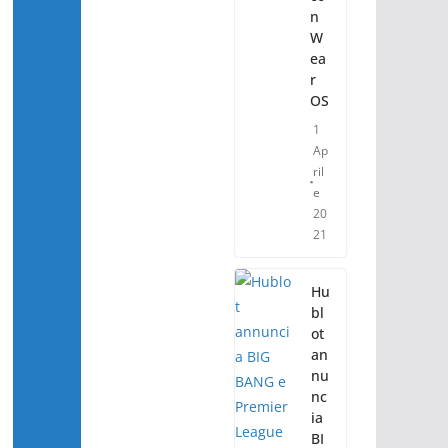
n
W
ea
r
OS
1
Ap
ril
e
20
21
Hu
bl
ot
an
nu
nc
ia
BI