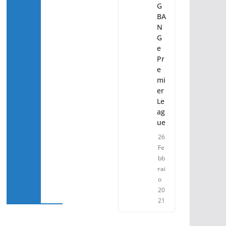
G
BA
N
G
e
Pr
e
mi
er
Le
ag
ue
26
Fe
bb
rai
o
20
21