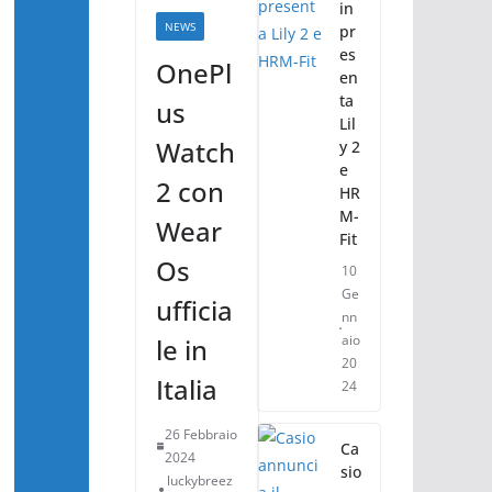
in
NEWS
pr
es
OnePl
en
ta
us
Lil
Watch
y 2
e
2 con
HR
M-
Wear
Fit
Os
10
Ge
ufficia
nn
aio
le in
20
Italia
24
26 Febbraio
Ca
2024
sio
luckybreez