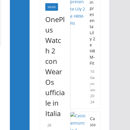
in
NEWS
pr
es
OnePl
en
ta
us
Lil
Watc
y 2
e
h 2
HR
M-
con
Fit
Wear
10
Ge
Os
nn
aio
ufficia
20
le in
24
Italia
Ca
sio
26