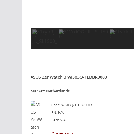
ASUS ZenWatch 3 WI503Q-1LDBR0003
Market:
Nethertlands
Code:
WI503Q-1LDBR0003
PN:
N/A
EAN:
N/A
Dimensioni