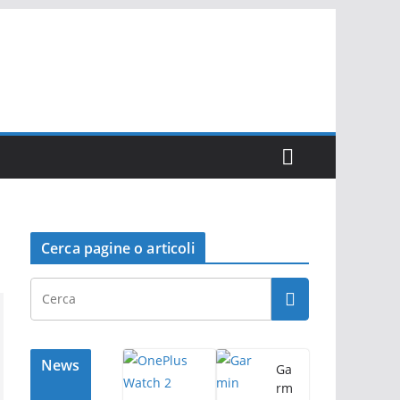
Cerca pagine o articoli
News
Ga
rm