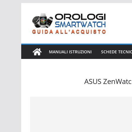
Salta
al
contenuto
MANUALI ISTRUZIONI
SCHEDE TECNI
ASUS ZenWatc
ASUS ZenWatch 3 WI503Q-1LDBR0003