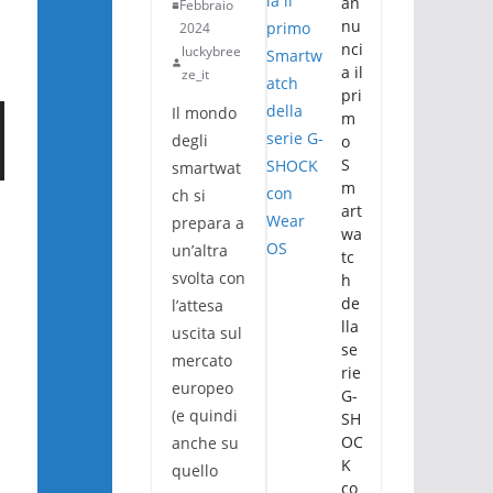
an
Febbraio
nu
2024
nci
luckybree
a il
ze_it
pri
Il mondo
m
degli
o
S
smartwat
m
ch si
art
prepara a
wa
un’altra
tc
svolta con
h
de
l’attesa
lla
uscita sul
se
mercato
rie
europeo
G-
(e quindi
SH
OC
anche su
K
quello
co