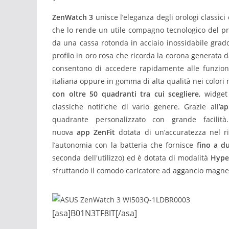
ZenWatch 3
unisce l’eleganza degli orologi classici
che lo rende un utile compagno tecnologico del pro
da una cassa rotonda in acciaio inossidabile gra
profilo in oro rosa che ricorda la corona generata da
consentono di accedere rapidamente alle funzioni
italiana oppure in gomma di alta qualità nei colori
con oltre 50 quadranti tra cui scegliere
, widget
classiche notifiche di vario genere. Grazie all’
ap
quadrante personalizzato con grande facilità
nuova
app
ZenFit
dotata di un’accuratezza nel r
l’autonomia con la batteria che fornisce
fino a d
seconda dell'utilizzo) ed è dotata di modalità
Hype
sfruttando il comodo caricatore ad aggancio magne
[asa]B01N3TF8IT[/asa]