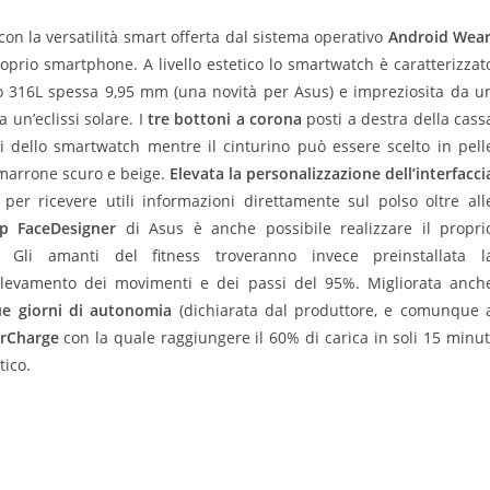
 con la versatilità smart offerta dal sistema operativo
Android Wea
prio smartphone. A livello estetico lo smartwatch è caratterizzat
do 316L spessa 9,95 mm (una novità per Asus) e impreziosita da u
 un’eclissi solare. I
tre bottoni a corona
posti a destra della cass
 dello smartwatch mentre il cinturino può essere scelto in pell
 marrone scuro e beige.
Elevata la personalizzazione dell’interfacci
 per ricevere utili informazioni direttamente sul polso oltre all
p FaceDesigner
di Asus è anche possibile realizzare il propri
. Gli amanti del fitness troveranno invece preinstallata l
ilevamento dei movimenti e dei passi del 95%. Migliorata anch
ue giorni di autonomia
(dichiarata dal produttore, e comunque 
rCharge
con la quale raggiungere il 60% di carica in soli 15 minut
tico.