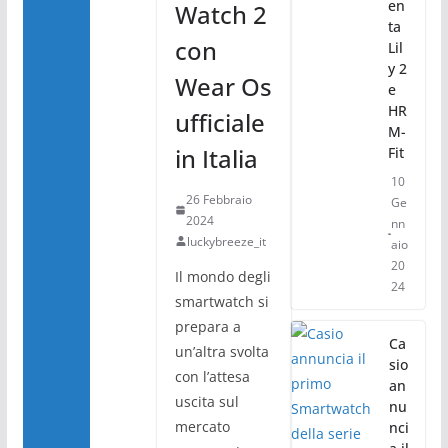
en
Watch 2
ta
con
Lil
y 2
Wear Os
e
HR
ufficiale
M-
in Italia
Fit
10
26 Febbraio
Ge
2024
nn
luckybreeze_it
aio
20
Il mondo degli
24
smartwatch si
prepara a
Ca
un’altra svolta
sio
con l’attesa
an
uscita sul
nu
mercato
nci