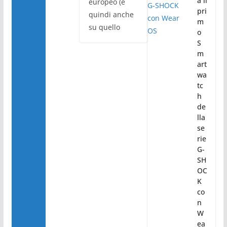
a il
europeo (e
pri
quindi anche
m
su quello
o
S
m
art
wa
tc
h
de
lla
se
rie
G-
SH
OC
K
co
n
W
ea