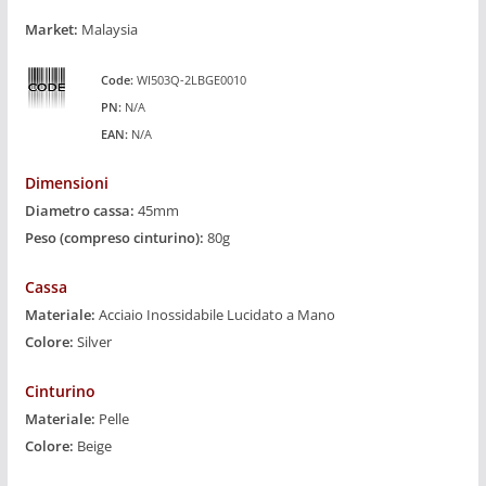
Market:
Malaysia
Code:
WI503Q-2LBGE0010
PN:
N/A
EAN:
N/A
Dimensioni
Diametro cassa:
45mm
Peso (compreso cinturino):
80g
Cassa
Materiale:
Acciaio Inossidabile Lucidato a Mano
Colore:
Silver
Cinturino
Materiale:
Pelle
Colore:
Beige