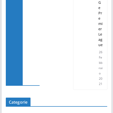
G
e
Pr
e
mi
er
Le
ag
ue
26
Fe
bb
rai
o
20
21
Categorie