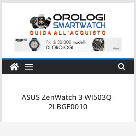
Salta
al
contenuto
ASUS ZenWatch 3 WI503Q-
2LBGE0010
ASUS ZenWatch 3 WI503Q-2LBGE0010