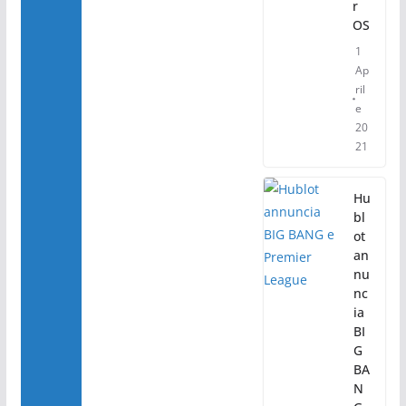
r
OS
1
Ap
ril
e
20
21
Hu
bl
ot
an
nu
nc
ia
BI
G
BA
N