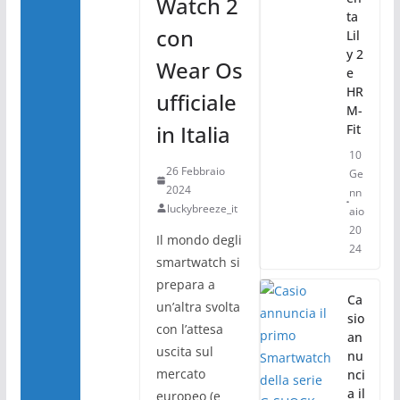
Watch 2
ta
con
Lil
y 2
Wear Os
e
HR
ufficiale
M-
in Italia
Fit
10
26 Febbraio
Ge
2024
nn
luckybreeze_it
aio
20
Il mondo degli
24
smartwatch si
prepara a
Ca
un’altra svolta
sio
con l’attesa
an
uscita sul
nu
mercato
nci
a il
europeo (e