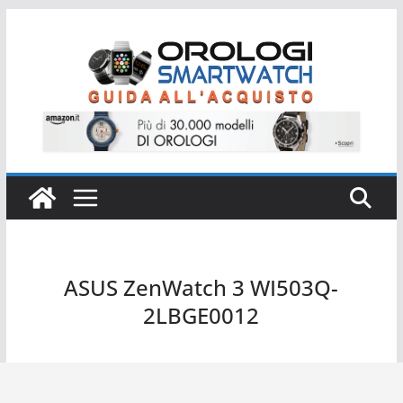
Salta
al
contenuto
ASUS ZenWatch 3 WI503Q-
2LBGE0012
ASUS ZenWatch 3 WI503Q-2LBGE0012