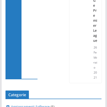
G
e
Pr
e
mi
er
Le
ag
ue
26
Fe
bb
rai
o
20
21
Categorie
Aggiornamenti Software
(5)