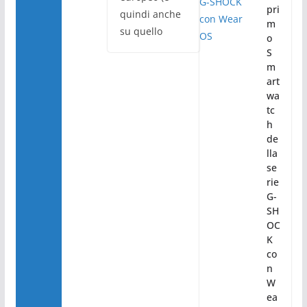
pri
quindi anche
m
su quello
o
S
m
art
wa
tc
h
de
lla
se
rie
G-
SH
OC
K
co
n
W
ea