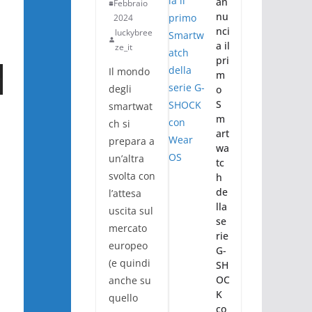
an
Febbraio
nu
2024
nci
luckybree
a il
ze_it
pri
Il mondo
m
degli
o
S
smartwat
m
ch si
art
prepara a
wa
un’altra
tc
svolta con
h
de
l’attesa
lla
uscita sul
se
mercato
rie
europeo
G-
(e quindi
SH
OC
anche su
K
quello
co