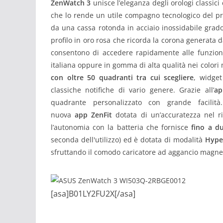
ZenWatch 3
unisce l’eleganza degli orologi classici
che lo rende un utile compagno tecnologico del pro
da una cassa rotonda in acciaio inossidabile gra
profilo in oro rosa che ricorda la corona generata da
consentono di accedere rapidamente alle funzioni
italiana oppure in gomma di alta qualità nei colori
con oltre 50 quadranti tra cui scegliere
, widget
classiche notifiche di vario genere. Grazie all’
ap
quadrante personalizzato con grande facilità
nuova
app
ZenFit
dotata di un’accuratezza nel r
l’autonomia con la batteria che fornisce
fino a d
seconda dell'utilizzo) ed è dotata di modalità
Hype
sfruttando il comodo caricatore ad aggancio magne
[asa]B01LY2FU2X[/asa]