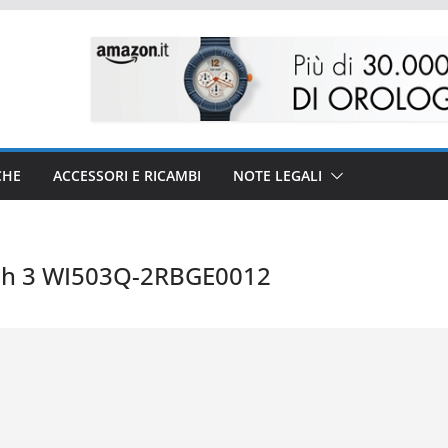
CHE
ACCESSORI E RICAMBI
NOTE LEGALI
h 3 WI503Q-2RBGE0012