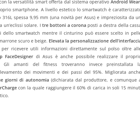
 con la versatilità smart offerta dal sistema operativo
Android Wear
prio smartphone. A livello estetico lo smartwatch è caratterizzat
do 316L spessa 9,95 mm (una novità per Asus) e impreziosita da u
 un’eclissi solare. I
tre bottoni a corona
posti a destra della cass
 dello smartwatch mentre il cinturino può essere scelto in pell
 marrone scuro e beige.
Elevata la personalizzazione dell’interfacci
 per ricevere utili informazioni direttamente sul polso oltre all
p FaceDesigner
di Asus è anche possibile realizzare il propri
. Gli amanti del fitness troveranno invece preinstallata l
ilevamento dei movimenti e dei passi del 95%. Migliorata anch
ue giorni di autonomia
(dichiarata dal produttore, e comunque 
rCharge
con la quale raggiungere il 60% di carica in soli 15 minut
tico.