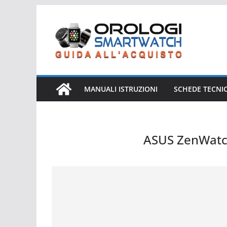
Salta
al
contenuto
MANUALI ISTRUZIONI
SCHEDE TECNI
ASUS ZenWatc
ASUS ZenWatch 3 WI503Q-2RBGE0012