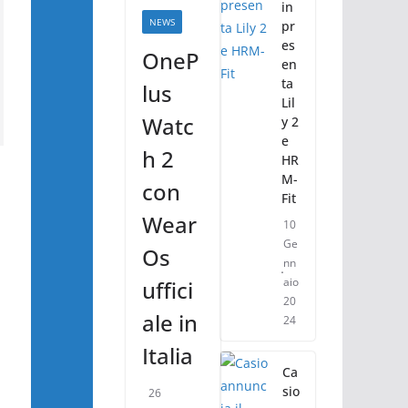
in
NEWS
pr
es
OneP
en
ta
lus
Lil
Watc
y 2
e
h 2
HR
M-
con
Fit
Wear
10
Ge
Os
nn
aio
uffici
20
ale in
24
Italia
Ca
sio
26