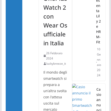
es
Watch 2
en
ta
con
Lil
y 2
Wear Os
e
HR
ufficiale
M-
in Italia
Fit
10
26 Febbraio
Ge
2024
nn
luckybreeze_it
aio
20
Il mondo degli
24
smartwatch si
prepara a
Ca
un’altra svolta
sio
con l’attesa
an
uscita sul
nu
mercato
nci