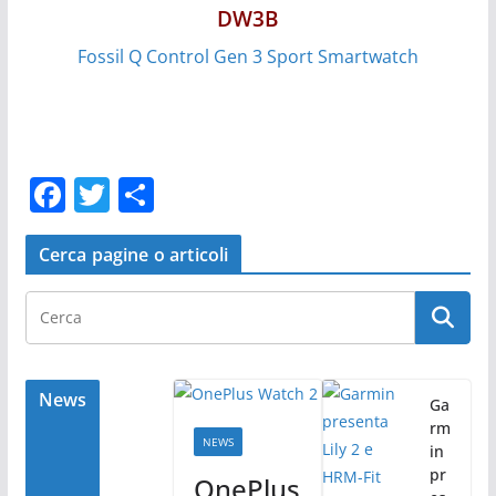
DW3B
Fossil Q Control Gen 3 Sport Smartwatch
F
T
C
a
w
o
c
itt
n
Cerca pagine o articoli
e
er
di
b
vi
o
di
o
News
Ga
rm
k
NEWS
in
pr
OnePlus