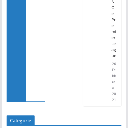
N
G
e
Pr
e
mi
er
Le
ag
ue
26
Fe
bb
rai
o
20
21
Categorie