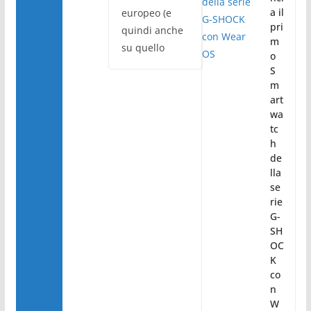
a il
europeo (e
pri
quindi anche
m
su quello
o
S
m
art
wa
tc
h
de
lla
se
rie
G-
SH
OC
K
co
n
W