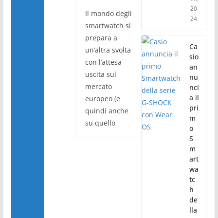
20
Il mondo degli
24
smartwatch si
prepara a
Ca
un’altra svolta
sio
con l’attesa
an
uscita sul
nu
mercato
nci
a il
europeo (e
pri
quindi anche
m
su quello
o
S
m
art
wa
tc
h
de
lla