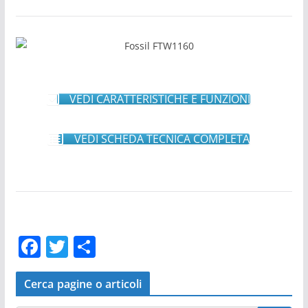
VEDI CARATTERISTICHE E FUNZIONI
VEDI SCHEDA TECNICA COMPLETA
F
T
C
a
w
o
c
itt
n
Cerca pagine o articoli