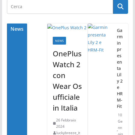
e
er
di
b
vi
o
di
o
News
Ga
rm
k
NEWS
in
pr
OnePlus
es
en
Watch 2
ta
con
Lil
y 2
Wear Os
e
HR
ufficiale
M-
in Italia
Fit
10
26 Febbraio
Ge
2024
nn
luckybreeze_it
aio