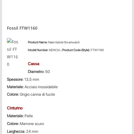
Fossil FTW1160
Product
Name:
Nate Hybrid Smartwatch
Model Number:
NDW2A |
Product Code (Style):
FTW1160
Cassa
Diametro:
50
Spessore:
13,5 mm
Materiale:
Acciaio inossidabile
Colore:
Grigio canna di fucile
Cinturino
Materiale:
Pelle
Colore:
Marrone scuro
Larghezza:
24 mm