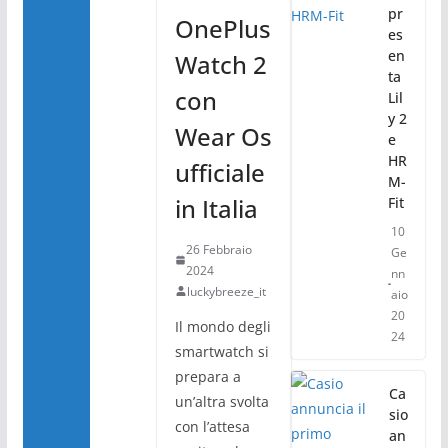
pr
OnePlus
es
en
Watch 2
ta
con
Lil
y 2
Wear Os
e
HR
ufficiale
M-
in Italia
Fit
10
26 Febbraio
Ge
2024
nn
luckybreeze_it
aio
20
Il mondo degli
24
smartwatch si
prepara a
Ca
un’altra svolta
sio
con l’attesa
an