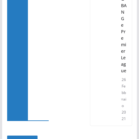
BA
N
G
e
Pr
e
mi
er
Le
ag
ue
26
Fe
bb
rai
o
20
21