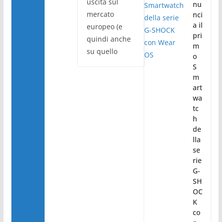
uscita sul
nu
mercato
nci
a il
europeo (e
pri
quindi anche
m
su quello
o
S
m
art
wa
tc
h
de
lla
se
rie
G-
SH
OC
K
co