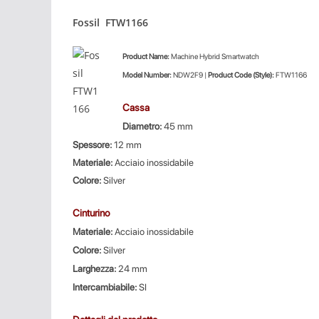
Fossil FTW1166
Product
Name:
Machine Hybrid Smartwatch
Model Number:
NDW2F9 |
Product Code (Style):
FTW1166
Cassa
Diametro:
45 mm
Spessore:
12 mm
Materiale:
Acciaio inossidabile
Colore:
Silver
Cinturino
Materiale:
Acciaio inossidabile
Colore:
Silver
Larghezza:
24 mm
Intercambiabile:
SI