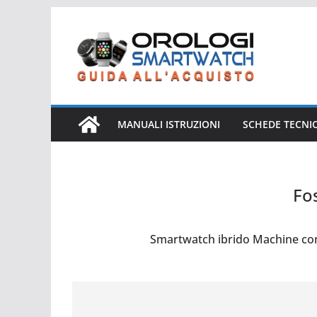
Salta
al
contenuto
MANUALI ISTRUZIONI
SCHEDE TECNI
Fo
Fossil FTW1166
Smartwatch ibrido Machine con b