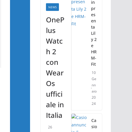
in
NEWS
pr
es
OneP
en
ta
lus
Lil
Watc
y 2
e
h 2
HR
M-
con
Fit
Wear
10
Ge
Os
nn
aio
uffici
20
ale in
24
Italia
Ca
sio
26