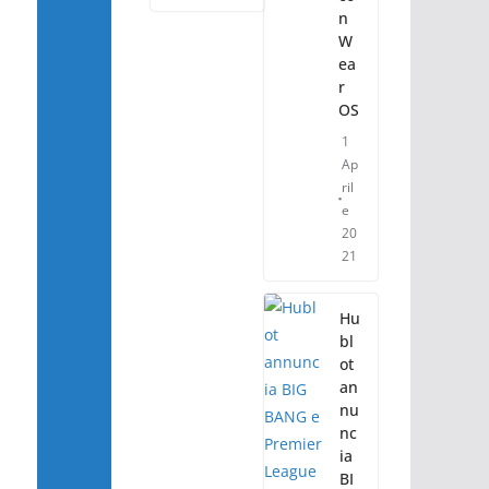
n
W
ea
r
OS
1
Ap
ril
e
20
21
Hu
bl
ot
an
nu
nc
ia
BI