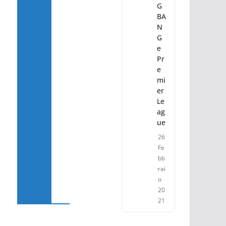
G
BA
N
G
e
Pr
e
mi
er
Le
ag
ue
26
Fe
bb
rai
o
20
21