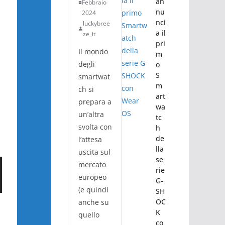
an
Febbraio
nu
2024
nci
luckybree
a il
ze_it
pri
Il mondo
m
degli
o
S
smartwat
m
ch si
art
prepara a
wa
un’altra
tc
svolta con
h
de
l’attesa
lla
uscita sul
se
mercato
rie
europeo
G-
(e quindi
SH
OC
anche su
K
quello
co