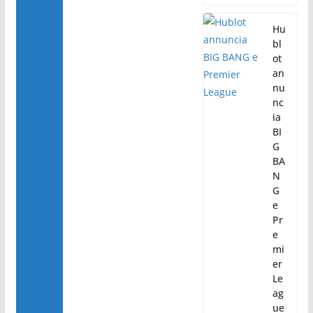
Hu
bl
ot
an
nu
nc
ia
BI
G
BA
N
G
e
Pr
e
mi
er
Le
ag
ue