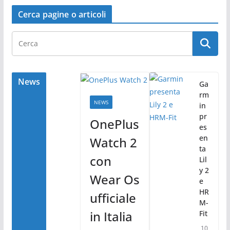
a
w
o
c
itt
n
Cerca pagine o articoli
e
er
di
b
vi
o
di
o
News
Ga
rm
k
NEWS
in
pr
OnePlus
es
en
Watch 2
ta
con
Lil
y 2
Wear Os
e
HR
ufficiale
M-
in Italia
Fit
10