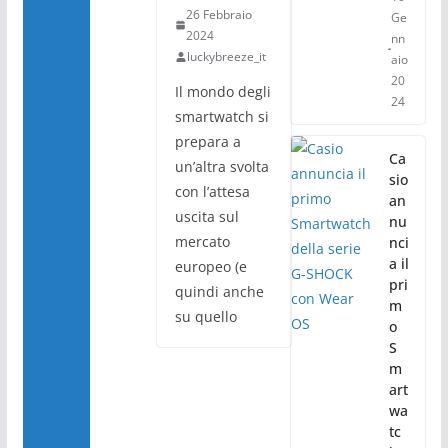
26 Febbraio
Ge
2024
nn
luckybreeze_it
aio
20
Il mondo degli
24
smartwatch si
prepara a
Ca
un’altra svolta
sio
con l’attesa
an
uscita sul
nu
mercato
nci
a il
europeo (e
pri
quindi anche
m
su quello
o
S
m
art
wa
tc