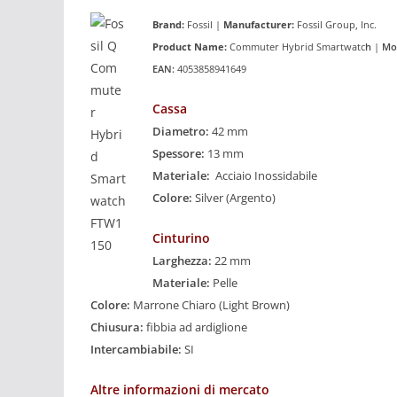
Brand:
Fossil |
Manufacturer:
Fossil Group, Inc.
Product
Name:
Commuter Hybrid Smartwatc
h
|
Mo
EAN:
4053858941649
Cassa
Diametro:
42 mm
Spessore:
13 mm
Materiale:
Acciaio Inossidabile
Colore:
Silver (Argento)
Cinturino
Larghezza:
22 mm
Materiale:
Pelle
Colore:
Marrone Chiaro (Light Brown)
Chiusura:
fibbia ad ardiglione
Intercambiabile:
SI
Altre informazioni di mercato