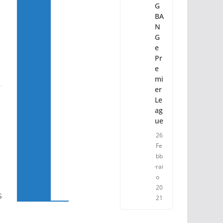
G
BA
N
G
e
Pr
e
mi
er
Le
ag
ue
26
Fe
bb
,
rai
e
o
20
S
21
e