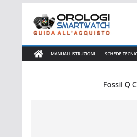
Salta
al
contenuto
MANUALI ISTRUZIONI
SCHEDE TECNI
Fossil Q
Fossil Q Commuter FTW1150 Hybrid Smartwatch