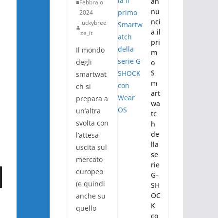
an
Febbraio
nu
2024
nci
luckybree
a il
ze_it
pri
Il mondo
m
degli
o
S
smartwat
m
ch si
art
prepara a
wa
un’altra
tc
svolta con
h
de
l’attesa
lla
uscita sul
se
mercato
rie
europeo
G-
(e quindi
SH
OC
anche su
K
quello
co