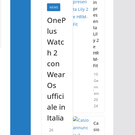
in
NEWS
pr
es
OneP
en
ta
lus
Lil
Watc
y 2
e
h 2
HR
M-
con
Fit
Wear
10
Ge
Os
nn
aio
uffici
20
ale in
24
Italia
Ca
sio
26