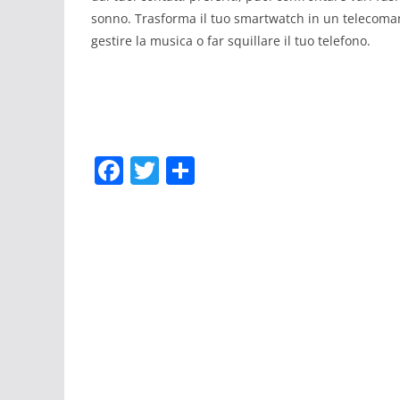
sonno. Trasforma il tuo smartwatch in un telecoman
gestire la musica o far squillare il tuo telefono.
F
T
C
a
w
o
c
itt
n
e
er
di
b
vi
o
di
o
k