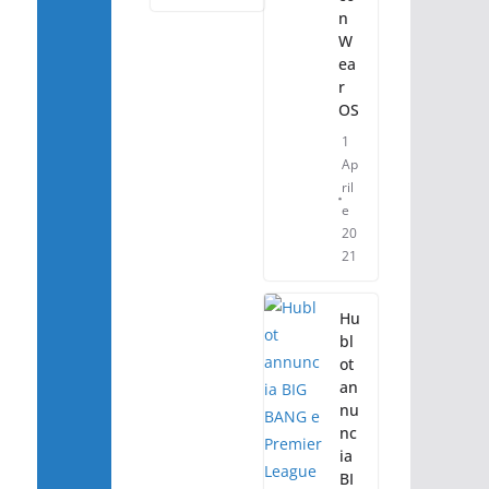
n
W
ea
r
OS
1
Ap
ril
e
20
21
Hu
bl
ot
an
nu
nc
ia
BI