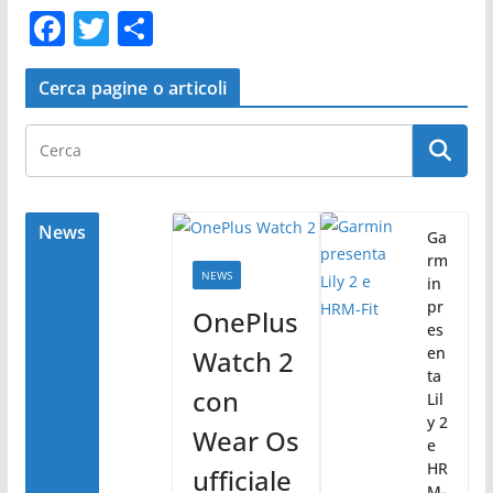
F
T
C
a
w
o
c
itt
n
Cerca pagine o articoli
e
er
di
b
vi
o
di
o
News
Ga
rm
k
NEWS
in
pr
OnePlus
es
en
Watch 2
ta
con
Lil
y 2
Wear Os
e
HR
ufficiale
M-