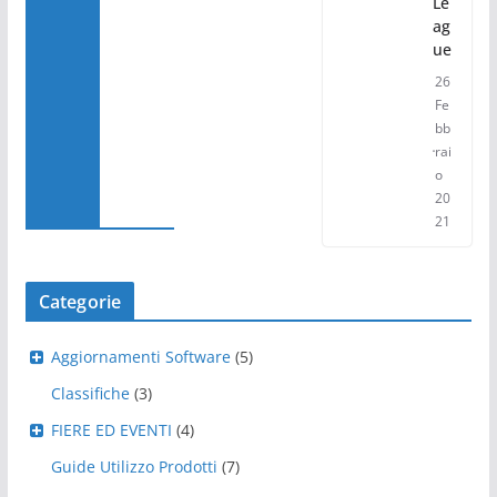
Le
ag
ue
26
Fe
bb
rai
o
20
21
Categorie
Aggiornamenti Software
(5)
Classifiche
(3)
FIERE ED EVENTI
(4)
Guide Utilizzo Prodotti
(7)