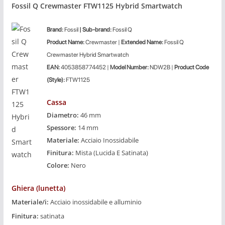
Fossil Q Crewmaster FTW1125 Hybrid Smartwatch
Brand:
Fossil
| Sub-brand:
Fossil Q
Product Name:
Crewmaster |
Extended Name:
Fossil Q
Crewmaster Hybrid Smartwatch
EAN:
4053858774452 |
Model Number:
NDW2B |
Product Code
(Style):
FTW1125
Cassa
Diametro:
46 mm
Spessore:
14 mm
Materiale:
Acciaio Inossidabile
Finitura:
Mista (Lucida E Satinata)
Colore:
Nero
Ghiera (lunetta)
Materiale/i:
Acciaio inossidabile e alluminio
Finitura:
satinata