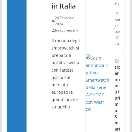
in Italia
Fit
10
26 Febbraio
Ge
2024
nn
luckybreeze_it
aio
20
Il mondo degli
24
smartwatch si
prepara a
Ca
un’altra svolta
sio
con l’attesa
an
uscita sul
nu
mercato
nci
a il
europeo (e
pri
quindi anche
m
su quello
o
S
m
art