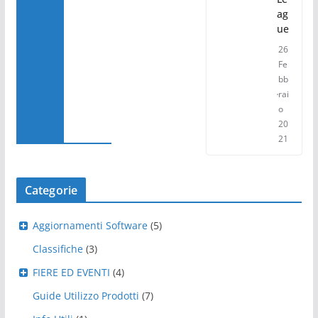
ag
ue
26
Fe
bb
rai
o
20
21
Categorie
Aggiornamenti Software
(5)
Classifiche
(3)
FIERE ED EVENTI
(4)
Guide Utilizzo Prodotti
(7)