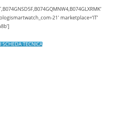
4RT,B074GNSD5F,B074GQMNW4,B074GLXRMK’
ologismartwatch_com-21′ marketplace=’IT’
8b’]
I SCHEDA TECNICA