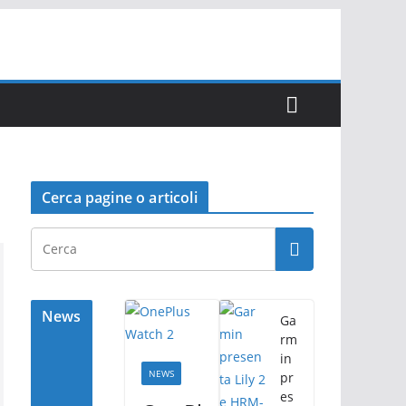
Cerca pagine o articoli
News
Ga
rm
in
NEWS
pr
es