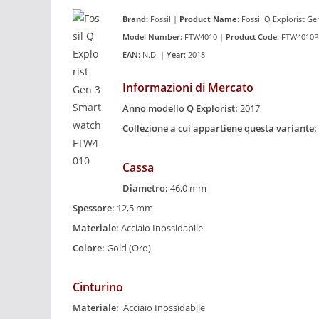
Brand:
Fossil
|
Product
Name:
Fossil Q Explorist G
Model Number:
FTW4010 |
Product Code:
FTW4010P
EAN:
N.D. |
Year:
2018
Informazioni di Mercato
Anno modello Q Explorist:
2017
Collezione a cui appartiene questa variante:
Cassa
Diametro:
46,0 mm
Spessore:
12,5 mm
Materiale:
Acciaio Inossidabile
Colore:
Gold (Oro)
Cinturino
Materiale:
Acciaio Inossidabile