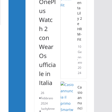
OnePl
en
ta
us
Lil
Watc
y 2
e
h 2
HR
M-
con
Fit
Wear
10
Ge
Os
nn
aio
ufficia
20
le in
24
Italia
Ca
sio
26
an
Febbraio
nu
2024
nci
luckybree