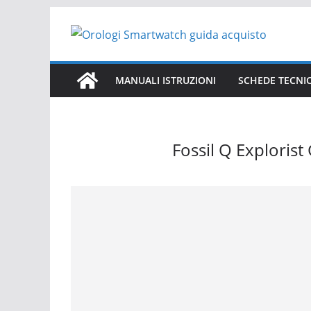
Salta
al
contenuto
MANUALI ISTRUZIONI
SCHEDE TECNI
Fossil Q Exploris
Fossil Q Explorist Gen 3 Smartwatch FTW4010