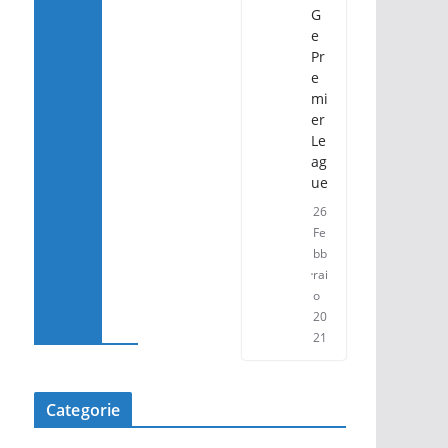
G
e
Pr
e
mi
er
Le
ag
ue
26
Fe
bb
rai
o
20
21
Categorie