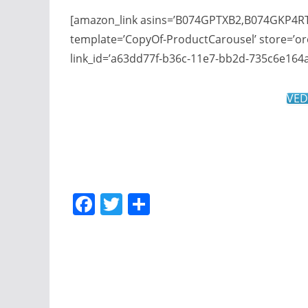
[amazon_link asins=’B074GPTXB2,B074GKP
template=’CopyOf-ProductCarousel’ store=’or
link_id=’a63dd77f-b36c-11e7-bb2d-735c6e164a
VED
F
T
C
a
w
o
c
itt
n
e
er
di
b
vi