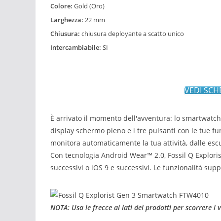
Colore:
Gold (Oro)
Larghezza:
22 mm
Chiusura:
chiusura deployante a scatto unico
Intercambiabile:
SI
VEDI SCH
È arrivato il momento dell'avventura: lo smartwatch
display schermo pieno e i tre pulsanti con le tue fu
monitora automaticamente la tua attività, dalle escu
Con tecnologia Android Wear™ 2.0, Fossil Q Exploris
successivi o iOS 9 e successivi. Le funzionalità sup
NOTA: Usa le frecce ai lati dei prodotti per scorrere i 