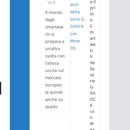
a il
ze_it
pri
Il mondo
m
degli
o
S
smartwat
m
ch si
art
prepara a
wa
un’altra
tc
svolta con
h
de
l’attesa
lla
uscita sul
se
mercato
rie
europeo
G-
(e quindi
SH
OC
anche su
K
quello
co
n
W
ea