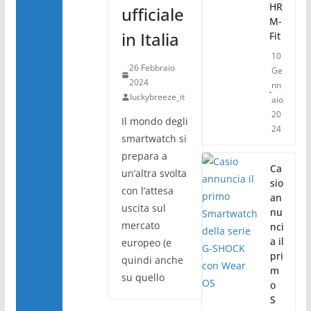
HR
ufficiale
M-
in Italia
Fit
10
26 Febbraio
Ge
2024
nn
luckybreeze_it
aio
20
Il mondo degli
24
smartwatch si
prepara a
Ca
un’altra svolta
sio
con l’attesa
an
uscita sul
nu
mercato
nci
a il
europeo (e
pri
quindi anche
m
su quello
o
S