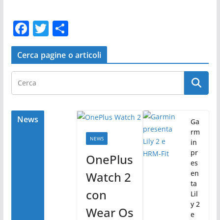
F
T
C
a
w
o
c
itt
n
Cerca pagine o articoli
e
er
di
b
vi
o
di
o
News
Ga
rm
k
NEWS
in
pr
OnePlus
es
en
Watch 2
ta
con
Lil
y 2
Wear Os
e