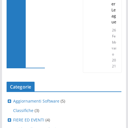
er
Le
ag
ue
26
Fe
bb
rai
o
20
21
Categorie
Aggiornamenti Software
(5)
Classifiche
(3)
FIERE ED EVENTI
(4)