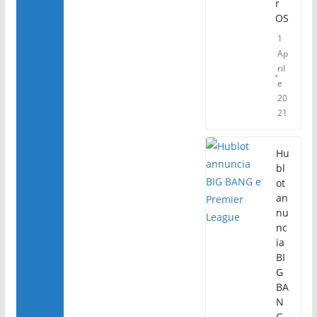
r
OS
1
Ap
ril
e
20
21
Hu
bl
ot
an
nu
nc
ia
BI
G
BA
N
G