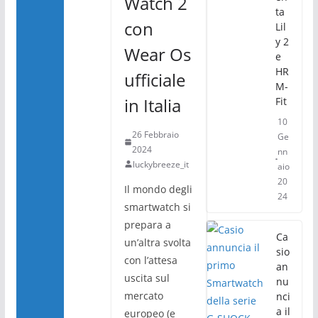
Watch 2
ta
con
Lil
y 2
Wear Os
e
HR
ufficiale
M-
in Italia
Fit
10
26 Febbraio
Ge
2024
nn
luckybreeze_it
aio
20
Il mondo degli
24
smartwatch si
prepara a
Ca
un’altra svolta
sio
con l’attesa
an
uscita sul
nu
mercato
nci
a il
europeo (e