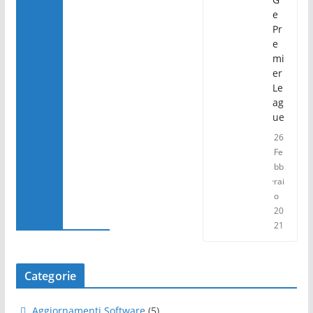
e
Pr
e
mi
er
Le
ag
ue
26
Fe
bb
rai
o
20
21
Categorie
Aggiornamenti Software
(5)