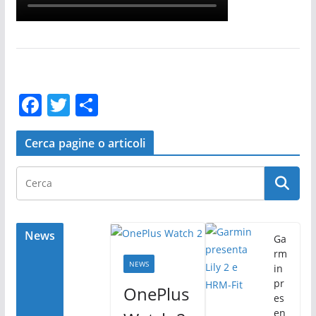
F
T
C
a
w
o
c
itt
n
Cerca pagine o articoli
e
er
di
b
vi
o
di
o
News
Ga
rm
k
NEWS
in
pr
OnePlus
es
en