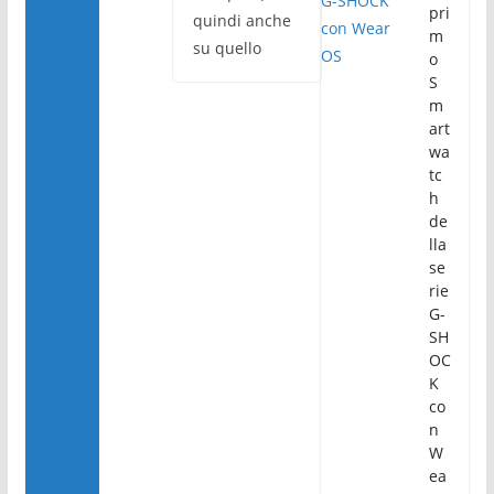
pri
quindi anche
m
su quello
o
S
m
art
wa
tc
h
de
lla
se
rie
G-
SH
OC
K
co
n
W
ea