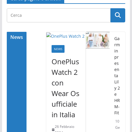
c
itt
n
e
er
di
b
vi
o
di
o
News
Ga
rm
k
NEWS
in
pr
OnePlus
es
en
Watch 2
ta
con
Lil
y 2
Wear Os
e
HR
ufficiale
M-
in Italia
Fit
10
26 Febbraio
Ge