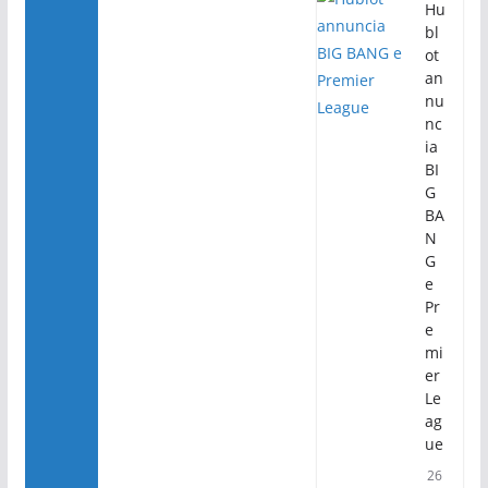
Hu
bl
ot
an
nu
nc
ia
BI
G
BA
N
G
e
Pr
e
mi
er
Le
ag
ue
26