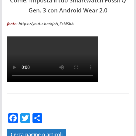
Come: Imposta il tuo Smartwatch Fossil Q
Gen. 3 con Android Wear 2.0
fonte:
https://youtu.be/xjcN_EsMSbA
F
T
C
a
w
o
Cerca pagine o articoli