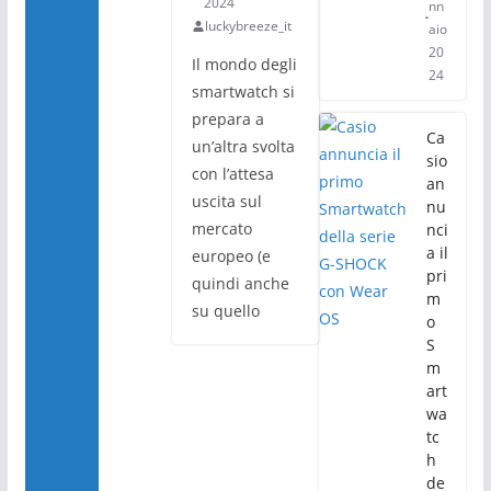
2024
nn
luckybreeze_it
aio
20
Il mondo degli
24
smartwatch si
prepara a
Ca
un’altra svolta
sio
con l’attesa
an
uscita sul
nu
mercato
nci
a il
europeo (e
pri
quindi anche
m
su quello
o
S
m
art
wa
tc
h
de