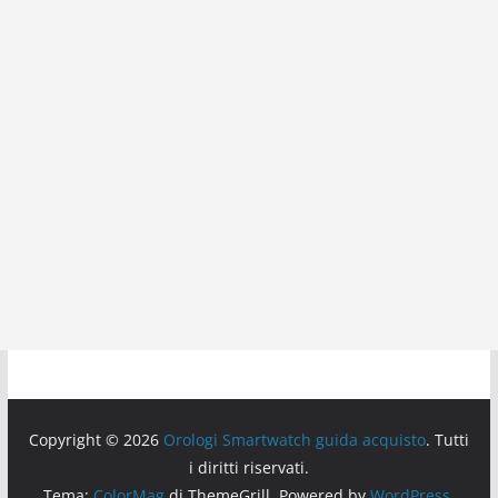
Copyright © 2026
Orologi Smartwatch guida acquisto
. Tutti
i diritti riservati.
Tema:
ColorMag
di ThemeGrill. Powered by
WordPress
.