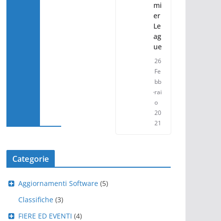
mi
er
Le
ag
ue
26
Fe
bb
rai
o
20
21
Categorie
Aggiornamenti Software
(5)
Classifiche
(3)
FIERE ED EVENTI
(4)