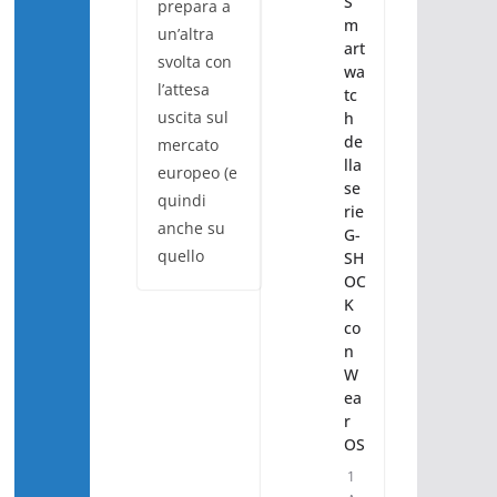
S
prepara a
m
un’altra
art
svolta con
wa
l’attesa
tc
uscita sul
h
de
mercato
lla
europeo (e
se
quindi
rie
anche su
G-
quello
SH
OC
K
co
n
W
ea
r
OS
1