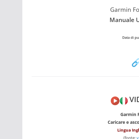
Garmin Fo
Manuale U
Data di pu
VI
Garmin 
Caricare e asc
Lingua Ingl
(
fonte:
y