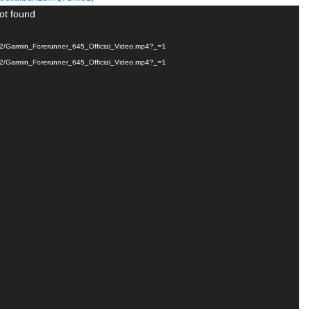
ot found
18/12/Garmin_Forerunner_645_Official_Video.mp4?_=1
18/12/Garmin_Forerunner_645_Official_Video.mp4?_=1