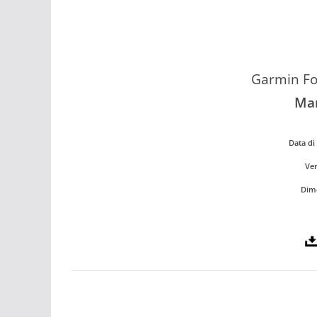
Garmin Fo
Man
Data di 
Ver
Dime