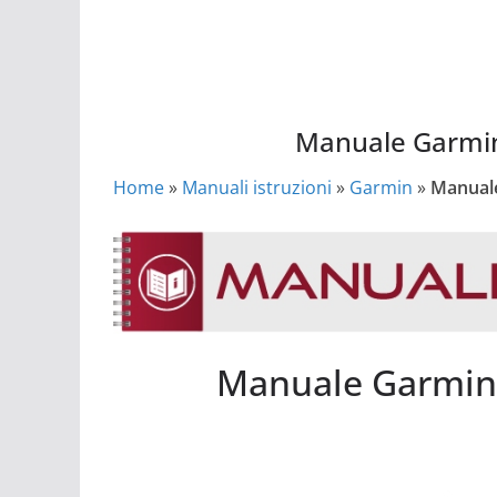
Manuale Garmin
Home
»
Manuali istruzioni
»
Garmin
»
Manuale
Manuale Garmin Forerunner 645 Music
Manuale Garmin