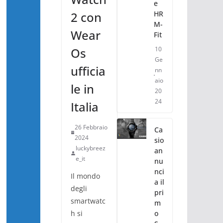
e
HR
2 con
M-
Wear
Fit
10
Os
Ge
ufficia
nn
aio
le in
20
24
Italia
26 Febbraio
Ca
2024
sio
luckybreez
an
e_it
nu
nci
Il mondo
a il
degli
pri
smartwatc
m
o
h si