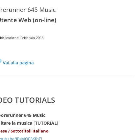
rerunner 645 Music
tente Web (on-line)
bblicazione:
Febbraio 2018
Vai alla pagina
DEO TUTORIALS
Forerunner 645 Music
oltare la musica [TUTORIAL]
ese / Sottotitoli Italiano
outu.be/iBsMQF3KfoE
)