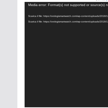
Video
Media error: Format(s) not supported or source(s) n
Player
Scarica il file: https://orologismartwatch.com/wp-content/uploads/20
Scarica il file: https://orologismartwatch.com/wp-content/uploads/20