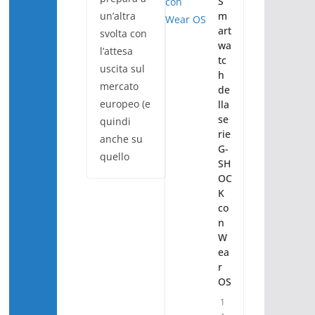
S
un’altra
m
art
svolta con
wa
l’attesa
tc
uscita sul
h
mercato
de
europeo (e
lla
se
quindi
rie
anche su
G-
quello
SH
OC
K
co
n
W
ea
r
OS
1