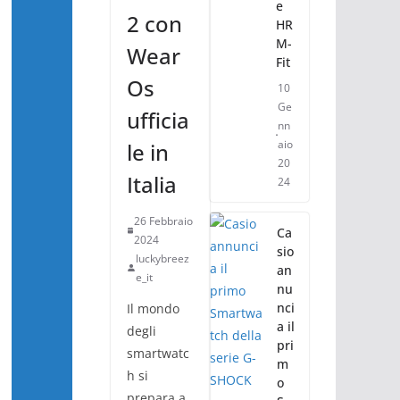
e
2 con
HR
M-
Wear
Fit
Os
10
Ge
ufficia
nn
aio
le in
20
Italia
24
26 Febbraio
Ca
2024
sio
luckybreez
an
e_it
nu
nci
Il mondo
a il
degli
pri
smartwatc
m
h si
o
prepara a