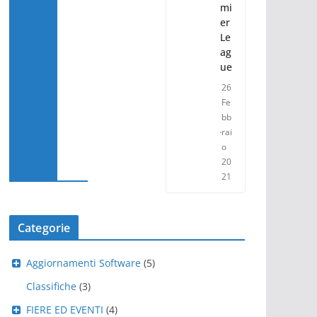
mi
er
Le
ag
ue
26
Fe
bb
rai
o
20
21
Categorie
Aggiornamenti Software
(5)
Classifiche
(3)
FIERE ED EVENTI
(4)