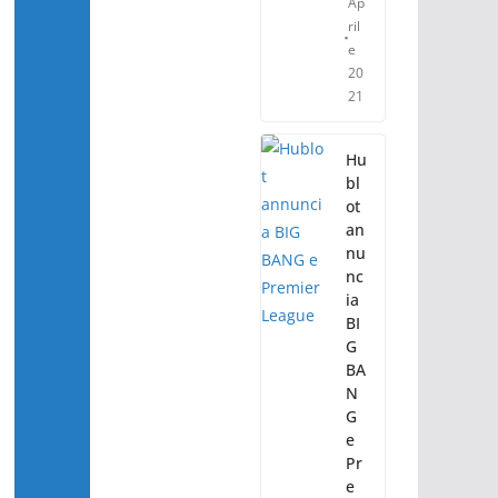
Ap
ril
e
20
21
Hu
bl
ot
an
nu
nc
ia
BI
G
BA
N
G
e
Pr
e