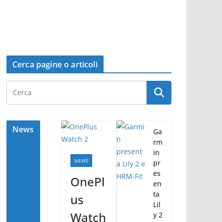
Cerca pagine o articoli
News
Ga
rm
in
NEWS
pr
es
OnePl
en
ta
us
Lil
Watch
y 2