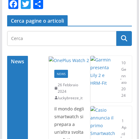
F
T
C
a
w
o
c
itt
n
Cerca pagine o articoli
e
er
di
b
vi
o
di
o
News
10
k
Ge
NEWS
nn
aio
26 Febbraio
20
2024
24
luckybreeze_it
Il mondo degli
smartwatch si
1
prepara a
Ap
un’altra svolta
ril