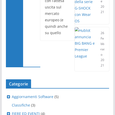
con l’attesa
e
20
uscita sul
21
mercato
europeo (e
quindi anche
su quello
26
Fe
bb
rai
o
20
21
Categorie
Aggiornamenti Software
(5)
Classifiche
(3)
FIERE ED EVENTI
(4)