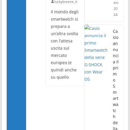
luckybreeze_it
aio
20
Il mondo degli
24
smartwatch si
prepara a
Ca
un’altra svolta
sio
con l’attesa
an
uscita sul
nu
mercato
nci
a il
europeo (e
pri
quindi anche
m
su quello
o
S
m
art
wa
tc
h
de
lla