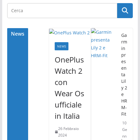
e
er
di
b
vi
o
di
o
News
Ga
rm
k
NEWS
in
pr
OnePlus
es
en
Watch 2
ta
con
Lil
y 2
Wear Os
e
HR
ufficiale
M-
in Italia
Fit
10
26 Febbraio
Ge
2024
nn