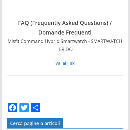
FAQ (Frequently Asked Questions) /
Domande Frequenti
Misfit Command Hybrid Smartwatch - SMARTWATCH
IBRIDO
Vai al link
F
T
C
a
w
o
c
itt
n
Cerca pagine o articoli