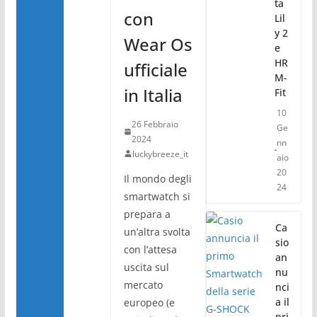
ta
con
Lil
y 2
Wear Os
e
HR
ufficiale
M-
in Italia
Fit
10
26 Febbraio
Ge
2024
nn
luckybreeze_it
aio
20
Il mondo degli
24
smartwatch si
prepara a
Ca
un’altra svolta
sio
con l’attesa
an
uscita sul
nu
mercato
nci
a il
europeo (e
pri