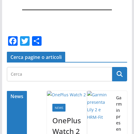
F
T
C
a
w
o
c
itt
n
Cerca pagine o articoli
e
er
di
b
vi
o
di
o
News
Ga
rm
k
NEWS
in
pr
OnePlus
es
Watch 2
en