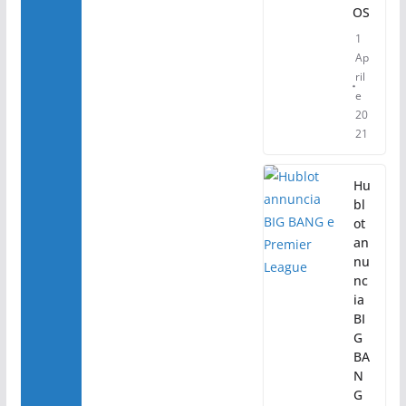
OS
1
Ap
ril
e
20
21
Hu
bl
ot
an
nu
nc
ia
BI
G
BA
N
G