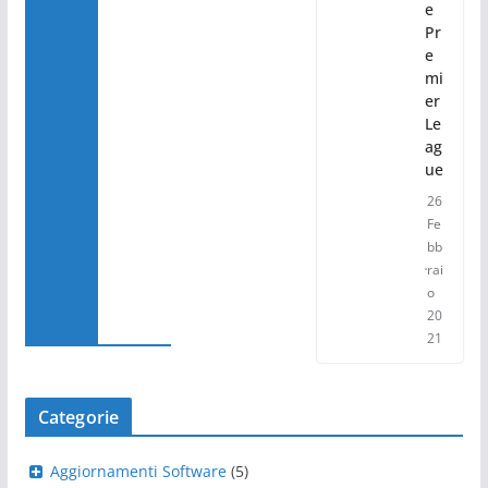
e
Pr
e
mi
er
Le
ag
ue
26
Fe
bb
rai
o
20
21
Categorie
Aggiornamenti Software
(5)