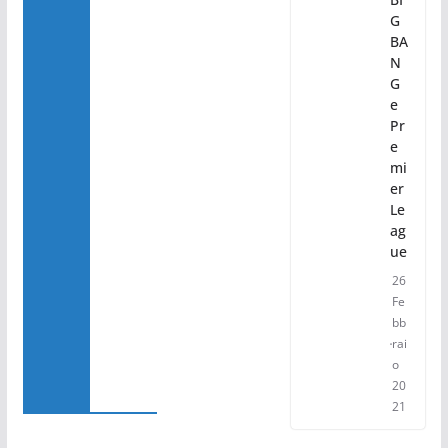
G
BA
N
G
e
Pr
e
mi
er
Le
ag
ue
26
Fe
bb
rai
o
20
21