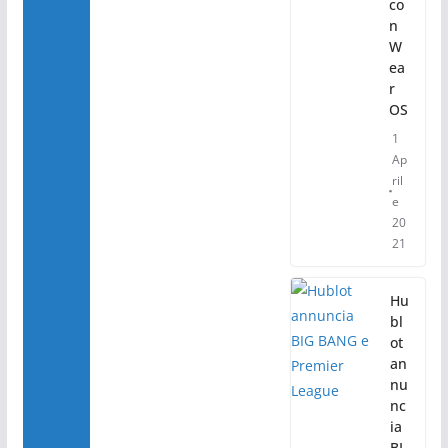
co
n
W
ea
r
OS
1
Ap
ril
e
20
21
Hu
bl
ot
an
nu
nc
ia
BI