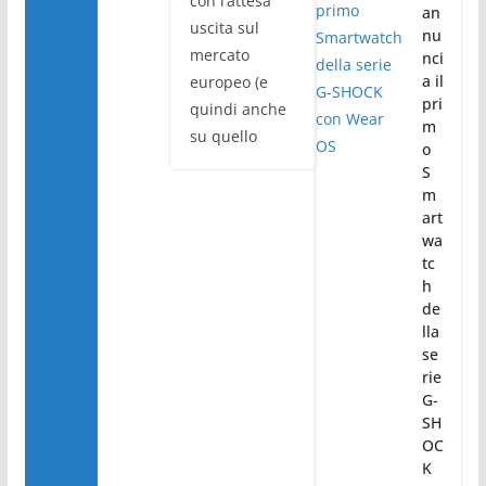
con l’attesa
an
uscita sul
nu
mercato
nci
a il
europeo (e
pri
quindi anche
m
su quello
o
S
m
art
wa
tc
h
de
lla
se
rie
G-
SH
OC
K