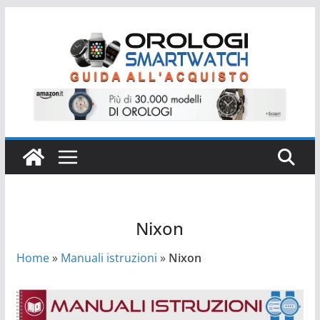
Salta
al
contenuto
Nixon
Home
»
Manuali istruzioni
»
Nixon