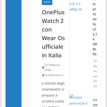
k
NEWS
in
pr
OnePlus
es
Watch 2
en
ta
con
Lil
y 2
Wear Os
e
HR
ufficiale
M-
in Italia
Fit
10
26 Febbraio
Ge
2024
nn
luckybreeze_it
aio
20
Il mondo degli
24
smartwatch si
prepara a
Ca
un’altra svolta
sio