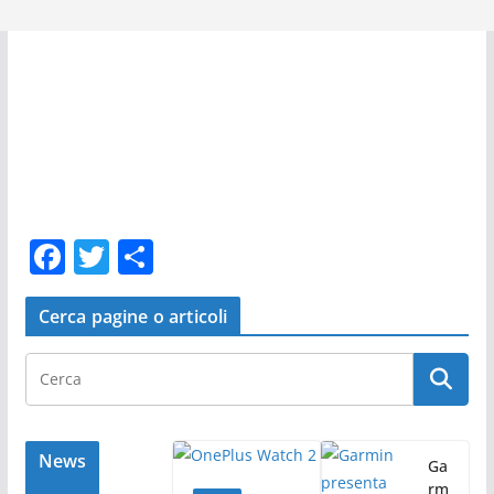
F
T
C
a
w
o
c
itt
n
Cerca pagine o articoli
e
er
di
b
vi
o
di
o
News
Ga
rm