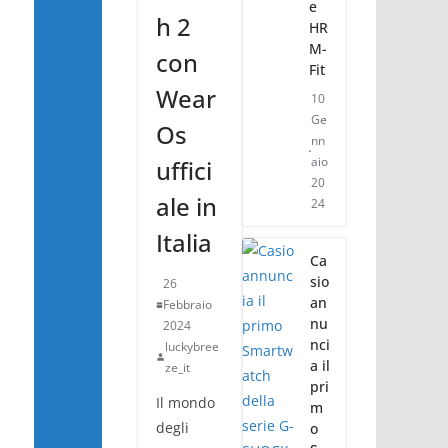
e
h 2
HR
M-
con
Fit
Wear
10
Ge
Os
nn
aio
uffici
20
ale in
24
Italia
Ca
sio
26
an
Febbraio
nu
2024
nci
luckybree
a il
ze_it
pri
Il mondo
m
degli
o