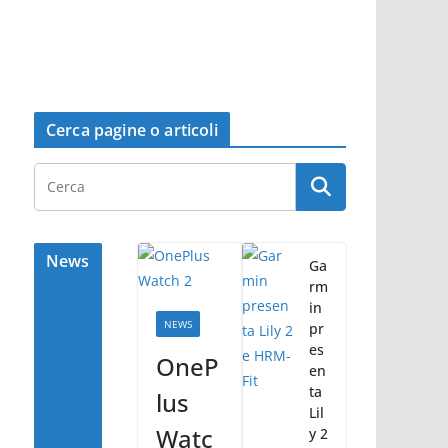
Cerca pagine o articoli
News
Ga
rm
in
NEWS
pr
es
OneP
en
ta
lus
Lil
Watc
y 2