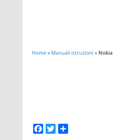
Home
»
Manuali istruzioni
»
Nokia
F
T
C
a
w
o