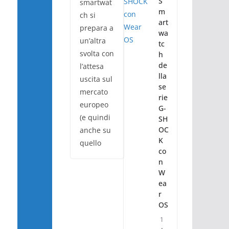
S
smartwat
m
ch si
art
prepara a
wa
un’altra
tc
svolta con
h
de
l’attesa
lla
uscita sul
se
mercato
rie
europeo
G-
(e quindi
SH
OC
anche su
K
quello
co
n
W
ea
r
OS
1