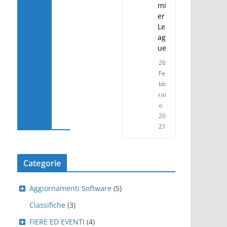
mi
er
Le
ag
ue
26
Fe
bb
rai
o
20
21
Categorie
Aggiornamenti Software
(5)
Classifiche
(3)
FIERE ED EVENTI
(4)