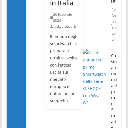
in Italia
Fit
10
26 Febbraio
Ge
2024
nn
luckybreeze_it
aio
20
Il mondo degli
24
smartwatch si
prepara a
Ca
un’altra svolta
sio
con l’attesa
an
uscita sul
nu
mercato
nci
a il
europeo (e
pri
quindi anche
m
su quello
o
S
m
art
wa