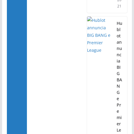
21
Hu
bl
ot
an
nu
nc
ia
BI
G
BA
N
G
e
Pr
e
mi
er
Le