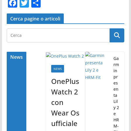
F
T
C
a
w
o
c
itt
n
Cerca pagine o articoli
e
er
di
b
vi
o
di
o
News
Ga
rm
k
NEWS
in
pr
OnePlus
es
en
Watch 2
ta
con
Lil
y 2
Wear Os
e
HR
ufficiale
M-