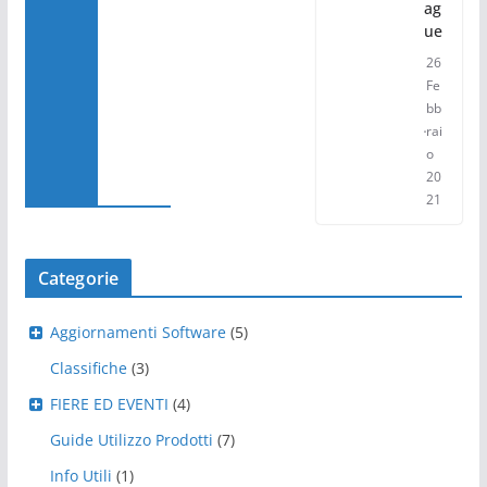
ag
ue
26
Fe
bb
rai
o
20
21
Categorie
Aggiornamenti Software
(5)
Classifiche
(3)
FIERE ED EVENTI
(4)
Guide Utilizzo Prodotti
(7)
Info Utili
(1)