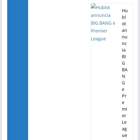
Hu
bl
ot
an
nu
nc
ia
BI
G
BA
N
G
e
Pr
e
mi
er
Le
ag
ue