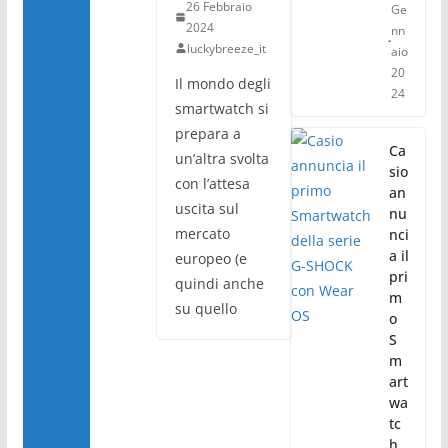
26 Febbraio
Ge
2024
nn
luckybreeze_it
aio
20
Il mondo degli
24
smartwatch si
prepara a
Ca
un’altra svolta
sio
con l’attesa
an
uscita sul
nu
mercato
nci
a il
europeo (e
pri
quindi anche
m
su quello
o
S
m
art
wa
tc
h