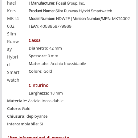
|
Manufacturer:
Fossil Group, Inc.
Product
Name:
Slim Runway Hybrid Smartwatch
Model Number:
NDW2F |
Version Number/MPN:
MKT4002
|
EAN:
4053858779969
Cassa
Diametro:
42 mm
Spessore:
9 mm
Materiale:
Acciaio Inossidabile
Colore:
Gold
Cinturino
Larghezza:
18 mm
Materiale:
Acciaio Inossidabile
Colore:
Gold
Chiusura:
deployante
Intercambiabile:
SI
Altre informazioni di mercato