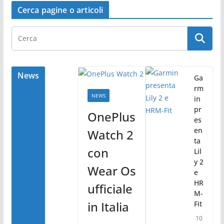
c
itt
n
Cerca pagine o articoli
e
er
di
b
vi
o
di
o
News
Ga
rm
k
NEWS
in
pr
OnePlus
es
en
Watch 2
ta
con
Lil
y 2
Wear Os
e
HR
ufficiale
M-
in Italia
Fit
10