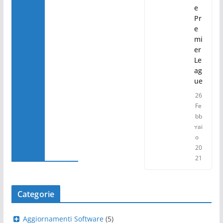
e
Pr
e
mi
er
Le
ag
ue
26
Fe
bb
rai
o
20
21
Categorie
Aggiornamenti Software
(5)