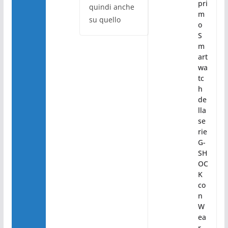
pri
quindi anche
m
su quello
o
S
m
art
wa
tc
h
de
lla
se
rie
G-
SH
OC
K
co
n
W
ea
r