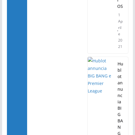
OS
1
Ap
ril
e
20
21
Hu
bl
ot
an
nu
nc
ia
BI
G
BA
N
G