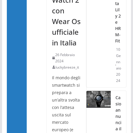
ta
con
Lil
y 2
Wear Os
e
HR
ufficiale
M-
in Italia
Fit
10
26 Febbraio
Ge
2024
nn
luckybreeze_it
aio
20
Il mondo degli
24
smartwatch si
prepara a
Ca
un’altra svolta
sio
con l’attesa
an
uscita sul
nu
mercato
nci
a il
europeo (e