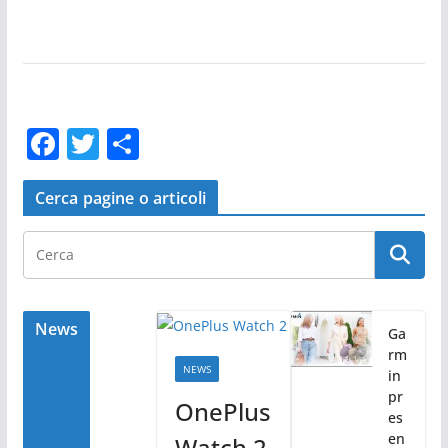
F
T
C
a
w
o
c
itt
n
Cerca pagine o articoli
e
er
di
b
vi
o
di
o
News
Ga
rm
k
NEWS
in
pr
OnePlus
es
en
Watch 2