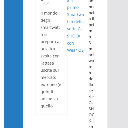
an
e_it
nu
nci
Il mondo
a il
degli
pri
smartwatc
m
h si
o
prepara a
S
un’altra
m
art
svolta con
wa
l’attesa
tc
uscita sul
h
mercato
de
europeo (e
lla
se
quindi
rie
anche su
G-
quello
SH
OC
K
co