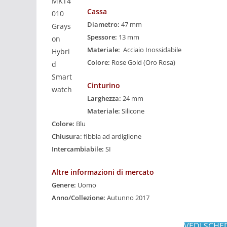
Cassa
Diametro:
47 mm
Spessore:
13 mm
Materiale:
Acciaio Inossidabile
Colore:
Rose Gold (Oro Rosa)
Cinturino
Larghezza:
24 mm
Materiale:
Silicone
Colore:
Blu
Chiusura:
fibbia ad ardiglione
Intercambiabile:
SI
Altre informazioni di mercato
Genere:
Uomo
Anno/Collezione:
Autunno 2017
VEDI SCHE