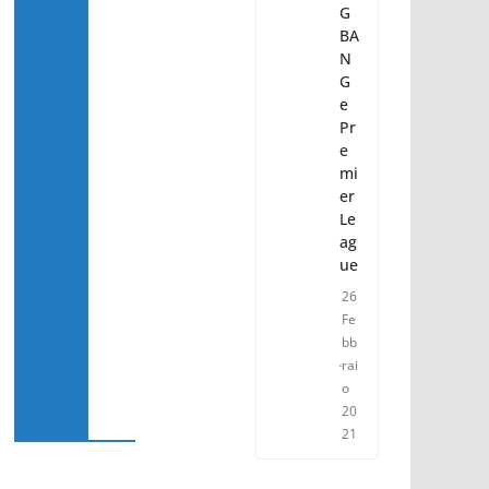
G
BA
N
G
e
Pr
e
mi
er
Le
ag
ue
26
Fe
bb
rai
o
20
21