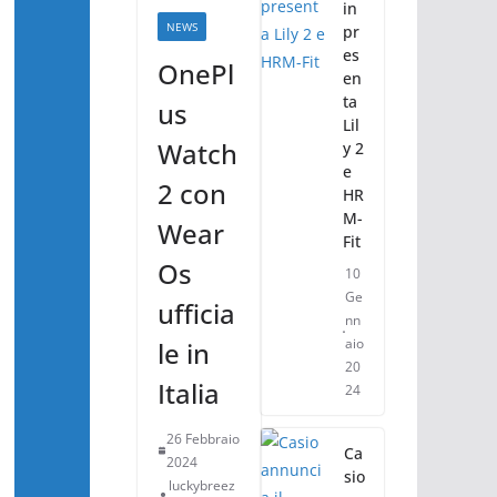
in
NEWS
pr
es
OnePl
en
ta
us
Lil
Watch
y 2
e
2 con
HR
M-
Wear
Fit
Os
10
Ge
ufficia
nn
aio
le in
20
Italia
24
26 Febbraio
Ca
2024
sio
luckybreez