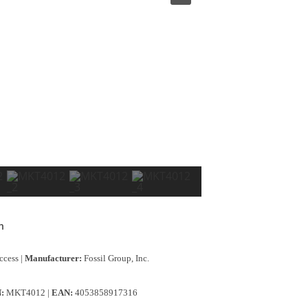
h
ccess |
Manufacturer:
Fossil Group, Inc.
:
MKT4012 |
EAN:
4053858917316