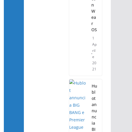
n
W
ea
r
OS
1
Ap
ril
e
20
21
Hu
bl
ot
an
nu
nc
ia
BI