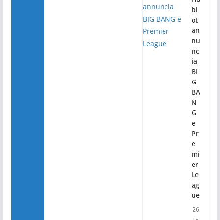
bl
ot
an
nu
nc
ia
BI
G
BA
N
G
e
Pr
e
mi
er
Le
ag
ue
26
Fe