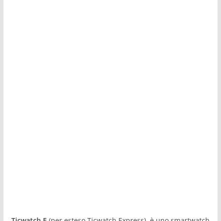
Ticwatch E
(per esteso Ticwatch Express), è uno smartwatch