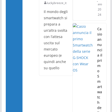
luckybreeze_it
aio
20
Il mondo degli
24
smartwatch si
prepara a
Ca
un’altra svolta
sio
con l’attesa
an
uscita sul
nu
mercato
nci
a il
europeo (e
pri
quindi anche
m
su quello
o
S
m
art
wa
tc
h
de