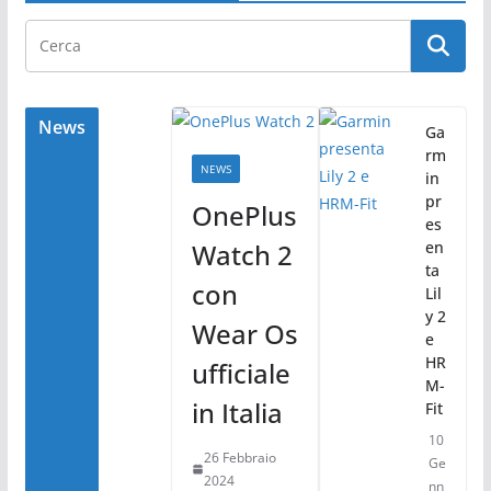
e
er
di
b
vi
o
di
o
News
Ga
rm
k
NEWS
in
pr
OnePlus
es
Watch 2
en
ta
con
Lil
y 2
Wear Os
e
HR
ufficiale
M-
in Italia
Fit
10
26 Febbraio
Ge
2024
nn