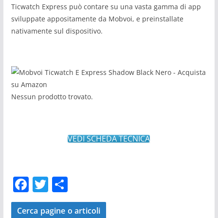
Ticwatch Express può contare su una vasta gamma di app
sviluppate appositamente da Mobvoi, e preinstallate
nativamente sul dispositivo.
Nessun prodotto trovato.
VEDI SCHEDA TECNICA
F
T
C
a
w
o
c
itt
n
Cerca pagine o articoli