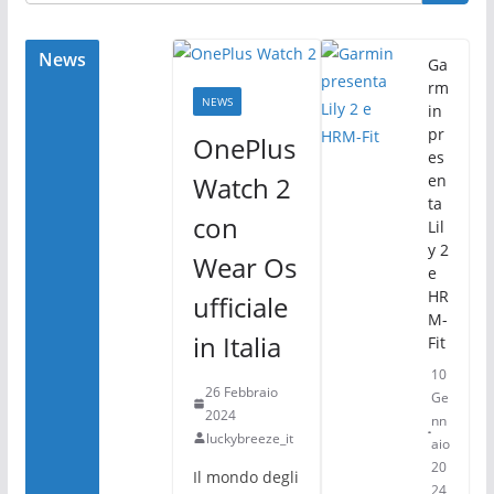
o
di
o
News
Ga
rm
k
NEWS
in
pr
OnePlus
es
Watch 2
en
ta
con
Lil
y 2
Wear Os
e
HR
ufficiale
M-
in Italia
Fit
10
26 Febbraio
Ge
2024
nn
luckybreeze_it
aio
20
Il mondo degli
24