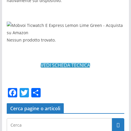
nativamente sul dispositivo.
Nessun prodotto trovato.
VEDI SCHEDA TECNICA
F
T
C
a
w
o
c
itt
n
Cerca pagine o articoli
e
er
di
b
vi