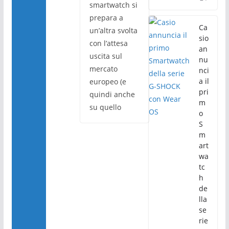
smartwatch si
prepara a
Ca
un’altra svolta
sio
con l’attesa
an
uscita sul
nu
mercato
nci
a il
europeo (e
pri
quindi anche
m
su quello
o
S
m
art
wa
tc
h
de
lla
se
rie