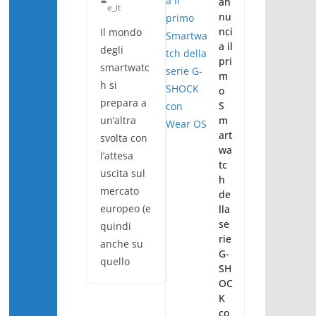
an
e_it
nu
nci
Il mondo
a il
degli
pri
smartwatc
m
h si
o
prepara a
S
un’altra
m
art
svolta con
wa
l’attesa
tc
uscita sul
h
mercato
de
europeo (e
lla
se
quindi
rie
anche su
G-
quello
SH
OC
K
co