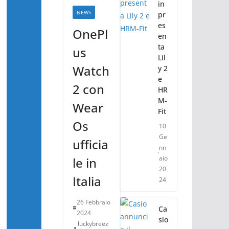
in
NEWS
pr
es
OnePl
en
ta
us
Lil
Watch
y 2
e
2 con
HR
M-
Wear
Fit
Os
10
Ge
ufficia
nn
aio
le in
20
Italia
24
26 Febbraio
Ca
2024
sio
luckybreez