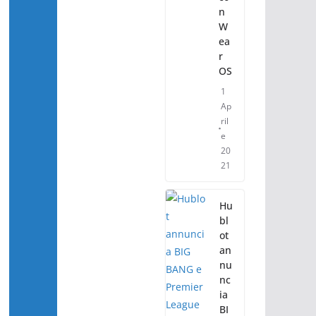
n
W
ea
r
OS
1
Ap
ril
e
20
21
Hu
bl
ot
an
nu
nc
ia
BI