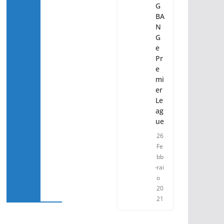
G
BA
N
G
e
Pr
e
mi
er
Le
ag
ue
26
Fe
bb
rai
o
20
21