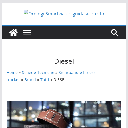
Salta
al
contenuto
Diesel
Home
»
Schede Tecniche
»
Smarband e fitness
tracker
»
Brand
»
Tutti
»
DIESEL