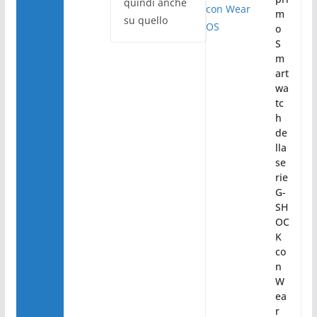
quindi anche
m
su quello
o
S
m
art
wa
tc
h
de
lla
se
rie
G-
SH
OC
K
co
n
W
ea
r