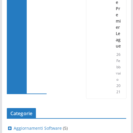
e
Pr
e
mi
er
Le
ag
ue
26
Fe
bb
rai
o
20
21
Categorie
Aggiornamenti Software
(5)