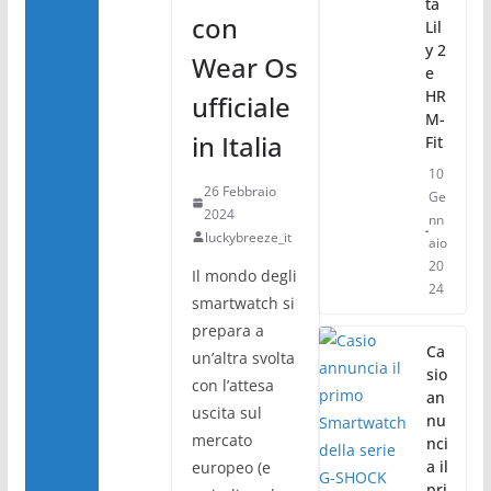
ta
con
Lil
y 2
Wear Os
e
HR
ufficiale
M-
in Italia
Fit
10
26 Febbraio
Ge
2024
nn
luckybreeze_it
aio
20
Il mondo degli
24
smartwatch si
prepara a
Ca
un’altra svolta
sio
con l’attesa
an
uscita sul
nu
mercato
nci
a il
europeo (e
pri