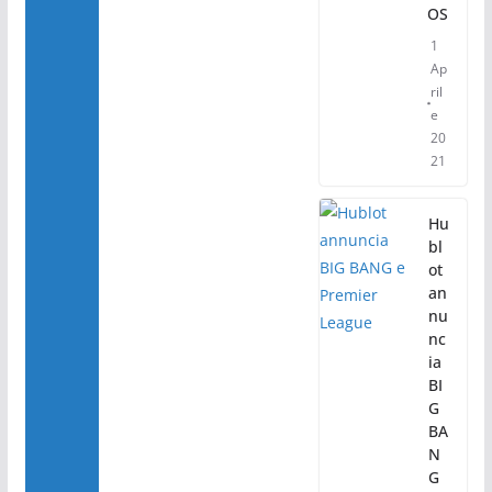
OS
1
Ap
ril
e
20
21
Hu
bl
ot
an
nu
nc
ia
BI
G
BA
N
G