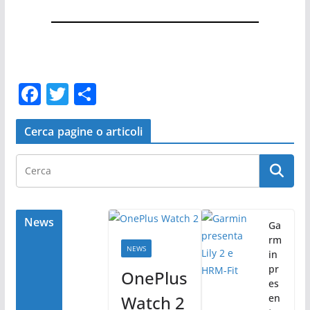
F
T
C
a
w
o
c
itt
n
Cerca pagine o articoli
e
er
di
b
vi
o
di
o
News
Ga
rm
k
NEWS
in
pr
OnePlus
es
Watch 2
en