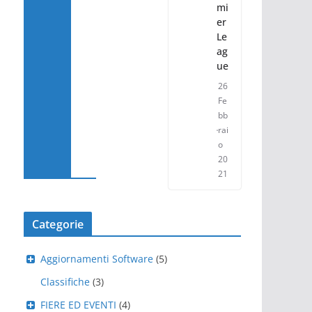
mi
er
Le
ag
ue
26
Fe
bb
rai
o
20
21
Categorie
Aggiornamenti Software
(5)
Classifiche
(3)
FIERE ED EVENTI
(4)