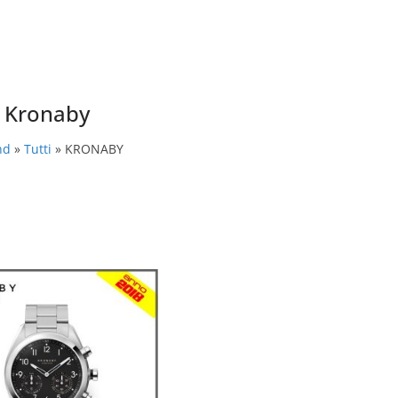
Kronaby
nd
»
Tutti
» KRONABY