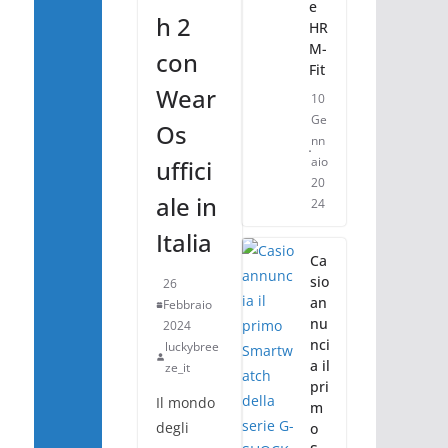
e
h 2
HR
M-
con
Fit
Wear
10
Ge
Os
nn
aio
uffici
20
ale in
24
Italia
Ca
sio
26
an
Febbraio
nu
2024
nci
luckybree
a il
ze_it
pri
Il mondo
m
degli
o