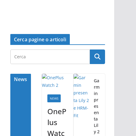
Cerca pagine o articoli
News
Ga
rm
in
NEWS
pr
es
OneP
en
ta
lus
Lil
Watc
y 2