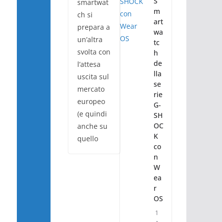
S
smartwat
m
ch si
art
prepara a
wa
un’altra
tc
svolta con
h
de
l’attesa
lla
uscita sul
se
mercato
rie
europeo
G-
(e quindi
SH
OC
anche su
K
quello
co
n
W
ea
r
OS
1