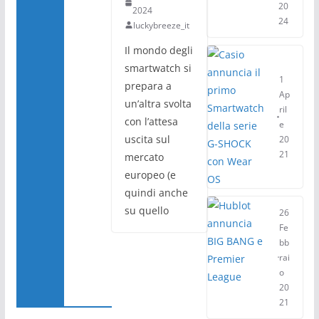
20
2024
24
luckybreeze_it
Il mondo degli
smartwatch si
1
prepara a
Ap
un’altra svolta
ril
con l’attesa
e
uscita sul
20
21
mercato
europeo (e
quindi anche
su quello
26
Fe
bb
rai
o
20
21