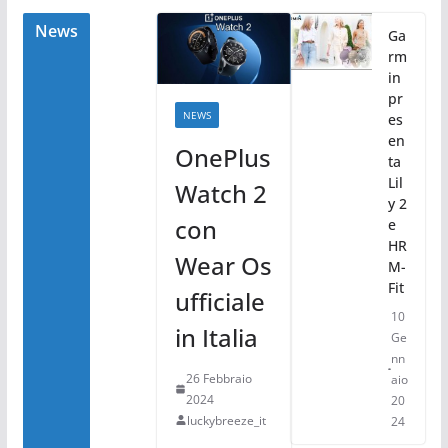
o
di
o
News
Ga
rm
k
in
pr
NEWS
es
en
OnePlus
ta
Lil
Watch 2
y 2
con
e
HR
Wear Os
M-
Fit
ufficiale
10
in Italia
Ge
nn
26 Febbraio
aio
2024
20
luckybreeze_it
24