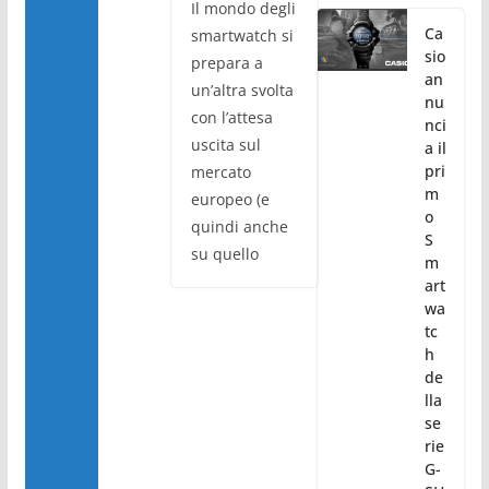
Il mondo degli
Ca
smartwatch si
sio
prepara a
an
un’altra svolta
nu
con l’attesa
nci
uscita sul
a il
pri
mercato
m
europeo (e
o
quindi anche
S
su quello
m
art
wa
tc
h
de
lla
se
rie
G-