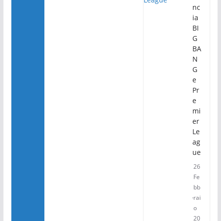
nc
ia
BI
G
BA
N
G
e
Pr
e
mi
er
Le
ag
ue
26
Fe
bb
rai
o
20