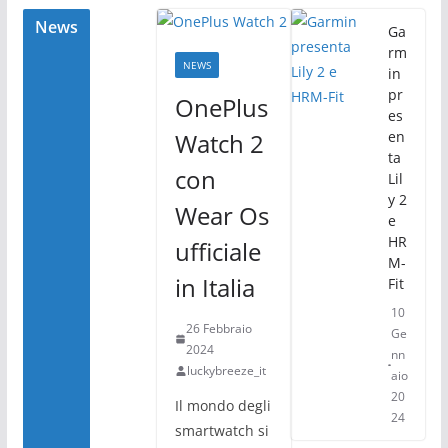
o
di
o
News
Ga
rm
k
NEWS
in
pr
OnePlus
es
Watch 2
en
ta
con
Lil
y 2
Wear Os
e
HR
ufficiale
M-
in Italia
Fit
10
26 Febbraio
Ge
2024
nn
luckybreeze_it
aio
20
Il mondo degli
24
smartwatch si