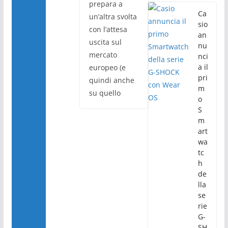
prepara a
Ca
un’altra svolta
sio
con l’attesa
an
uscita sul
nu
mercato
nci
a il
europeo (e
pri
quindi anche
m
su quello
o
S
m
art
wa
tc
h
de
lla
se
rie
G-
SH