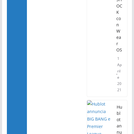
OC
K
co
n
W
ea
r
OS
1
Ap
ril
e
20
21
Hu
bl
ot
an
nu