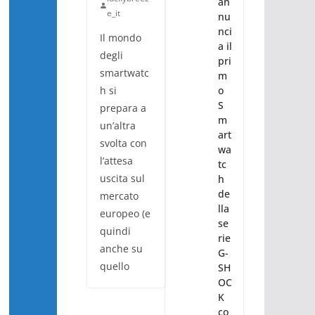
an
e_it
nu
nci
Il mondo
a il
degli
pri
smartwatc
m
o
h si
S
prepara a
m
un’altra
art
svolta con
wa
l’attesa
tc
uscita sul
h
de
mercato
lla
europeo (e
se
quindi
rie
anche su
G-
quello
SH
OC
K
co