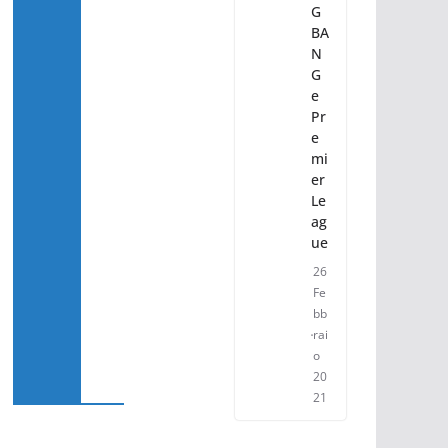
G
BA
N
G
e
Pr
e
mi
er
Le
ag
ue
26
Fe
bb
rai
o
20
21