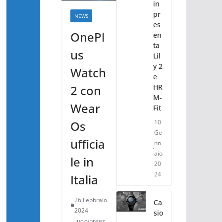
in
pr
NEWS
es
OnePl
en
ta
us
Lil
y 2
Watch
e
HR
2 con
M-
Wear
Fit
10
Os
Ge
ufficia
nn
aio
le in
20
24
Italia
26 Febbraio
Ca
2024
sio
luckybreez