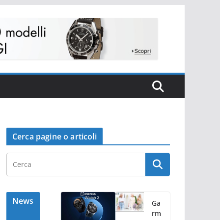
Cerca pagine o articoli
News
Ga
rm