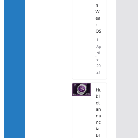
n
W
ea
r
OS
1
Ap
ril
e
20
21
Hu
bl
ot
an
nu
nc
ia
BI