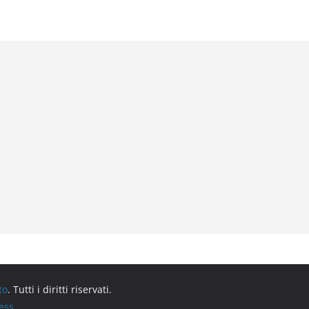
to
. Tutti i diritti riservati.
ess
.