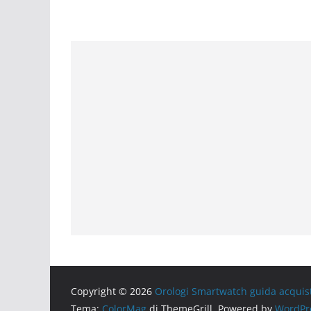
Copyright © 2026
Orologi Smartwatch guida acquis
Tema:
ColorMag
di ThemeGrill. Powered by
WordPr