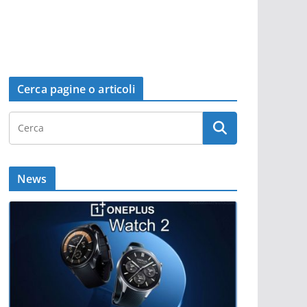
Cerca pagine o articoli
News