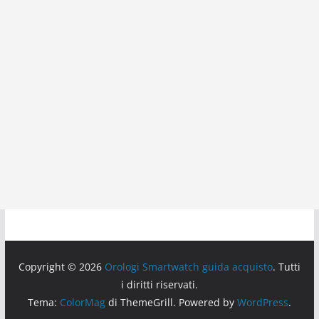
Copyright © 2026
Orologi Smartwatch guida acquisto
. Tutti
i diritti riservati.
Tema:
ColorMag
di ThemeGrill. Powered by
WordPress
.