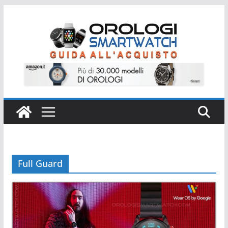
Salta
al
contenuto
Full Guard